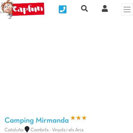
Nous contacter
Recherche rapide
Mi Cuenta
Foto anterior
Fot
Camping Mirmanda
Cataluña
Cambrils - Vinyols i els Arcs