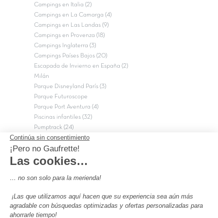
Campings en Italia (2)
Campings en La Camarga (4)
Campings en Las Landas (9)
Campings en Provenza (18)
Campings Inglaterra (3)
Campings Países Bajos (20)
Escapada de Invierno en España (2)
Milán
Parque Disneyland París (3)
Parque Futuroscope
Parque Port Aventura (4)
Piscinas infantiles (32)
Pumptrack (24)
Puy du Fou (2)
Roma
Semana Santa (17)
tripadvisor Traveler’s Choice 2026 (43)
Campings de 4 estrellas en Francia
campings niños Francia
Los camping con piscinas en Francia
Camping Barcelona