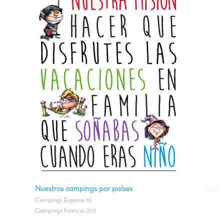
Nuestros campings por países
#All in
Campings Espana
(9)
Campings Francia
(217)