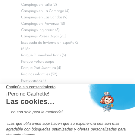
Campings en Italia (2)
Campings en La Camarga (4)
Campings en Las Landas (9)
Campings en Provenza (18)
Campings Inglaterra (3)
Campings Países Bajos (20)
Escapada de Invierno en España (2)
Milán
Parque Disneyland París (3)
Parque Futuroscope
Parque Port Aventura (4)
Piscinas infantiles (32)
Pumptrack (24)
Puy du Fou (2)
Roma
Semana Santa (17)
tripadvisor Traveler’s Choice 2026 (43)
Campings de 4 estrellas en Francia
campings niños Francia
Los camping con piscinas en Francia
Camping Barcelona