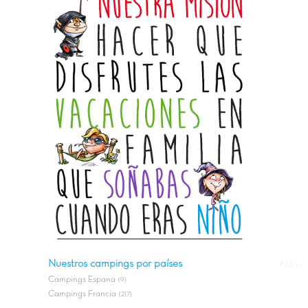
Nuestros campings por países
#All in
Campings Espana
(9)
Campings Francia
(217)