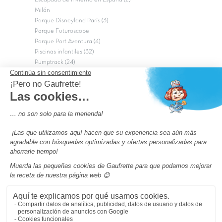
Milán
Parque Disneyland París (3)
Parque Futuroscope
Parque Port Aventura (4)
Piscinas infantiles (32)
Pumptrack (24)
Puy du Fou (2)
Roma
Semana Santa (17)
tripadvisor Traveler’s Choice 2026 (43)
Campings de 4 estrellas en Francia
campings niños Francia
Los camping con piscinas en Francia
Camping Barcelona
Camping Murcia
Camping Costa Brava
Camping Costa daurada
Pass camping
Preguntas más frecuentes
Aviso legal