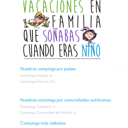
Nuestros campings por países
#All in
Campings Espana
(9)
Campings Francia
(217)
Nuestros campings por comunidades autónomas
Campings Cataluña
(7)
Campings Comunidad de Madrid
(2)
Campings más visitados