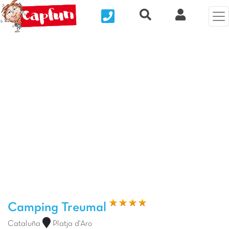
Nous contacter
Recherche rapide
Mi Cuenta
Foto anterior
Fot
Camping Treumal
Cataluña
Platja d'Aro