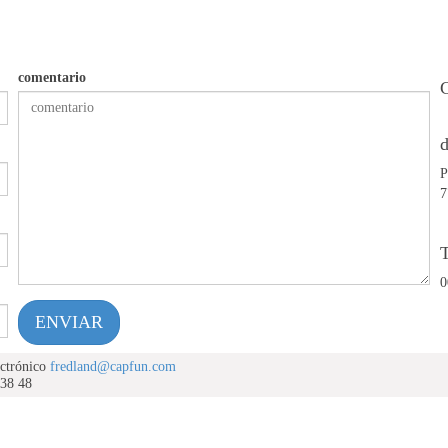
comentario
d
P
7
T
0
ENVIAR
ectrónico
fredland@capfun.com
 38 48