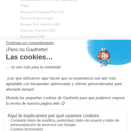
Milán
Parque Disneyland París (3)
Parque Futuroscope
Parque Port Aventura (4)
Piscinas infantiles (32)
Pumptrack (24)
Puy du Fou (2)
Roma
Semana Santa (17)
tripadvisor Traveler’s Choice 2026 (43)
Campings de 4 estrellas en Francia
campings niños Francia
Los camping con piscinas en Francia
Camping Barcelona
Camping Murcia
Camping Costa Brava
Camping Costa daurada
Pass camping
Preguntas más frecuentes
Aviso legal