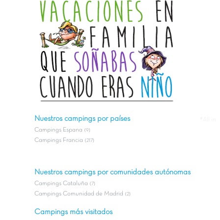
Nuestros campings por países
#All in
Campings Espana
(9)
Campings Francia
(217)
Nuestros campings por comunidades autónomas
Campings Cataluña
(7)
Campings Comunidad de Madrid
(2)
Campings más visitados