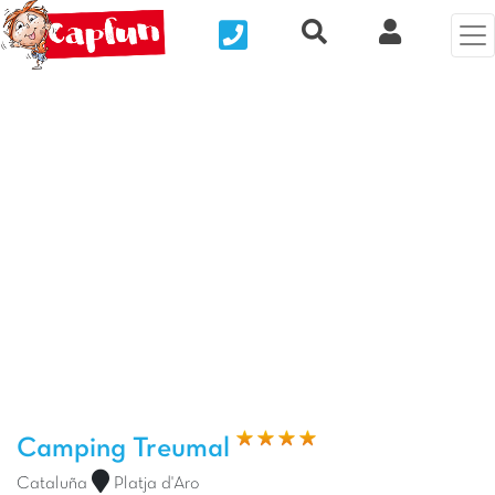
Nous contacter
Recherche rapide
Mi Cuenta
Foto anterior
Fot
Camping Treumal
Cataluña
Platja d'Aro