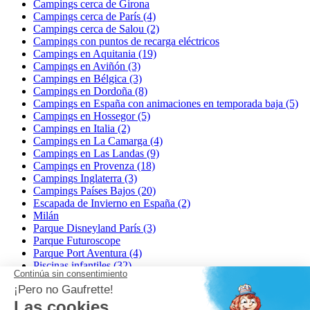
Campings cerca de Girona
Campings cerca de París (4)
Campings cerca de Salou (2)
Campings con puntos de recarga eléctricos
Campings en Aquitania (19)
Campings en Aviñón (3)
Campings en Bélgica (3)
Campings en Dordoña (8)
Campings en España con animaciones en temporada baja (5)
Campings en Hossegor (5)
Campings en Italia (2)
Campings en La Camarga (4)
Campings en Las Landas (9)
Campings en Provenza (18)
Campings Inglaterra (3)
Campings Países Bajos (20)
Escapada de Invierno en España (2)
Milán
Parque Disneyland París (3)
Parque Futuroscope
Parque Port Aventura (4)
Piscinas infantiles (32)
Pumptrack (24)
Puy du Fou (2)
Roma