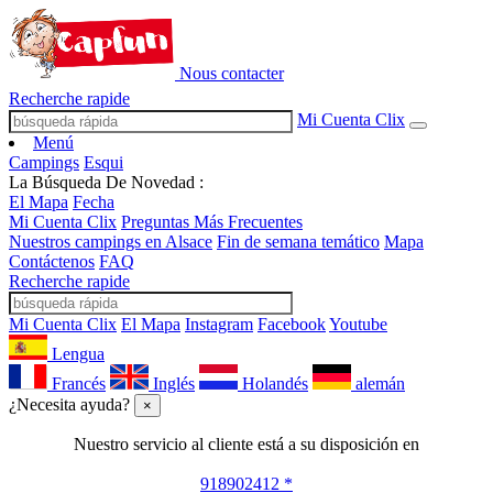
Nous contacter
Recherche rapide
Mi Cuenta Clix
Menú
Campings
Esqui
La Búsqueda De Novedad :
El Mapa
Fecha
Mi Cuenta Clix
Preguntas Más Frecuentes
Nuestros campings en Alsace
Fin de semana temático
Mapa
Contáctenos
FAQ
Recherche rapide
Mi Cuenta Clix
El Mapa
Instagram
Facebook
Youtube
Lengua
Francés
Inglés
Holandés
alemán
¿Necesita ayuda?
×
Nuestro servicio al cliente está a su disposición en
918902412 *