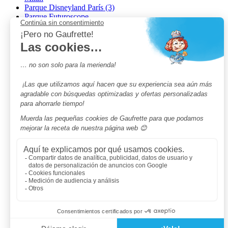
Parque Disneyland París (3)
Parque Futuroscope
Parque Port Aventura (4)
Piscinas infantiles (32)
Pumptrack (24)
Puy du Fou (2)
Roma
Semana Santa (17)
tripadvisor Traveler’s Choice 2026 (43)
Campings de 4 estrellas en Francia
campings niños Francia
Los camping con piscinas en Francia
Camping Barcelona
Camping Murcia
Camping Costa Brava
Camping Costa daurada
Pass camping
Preguntas más frecuentes
Aviso legal
Notas legales
Condiciones generales de venta