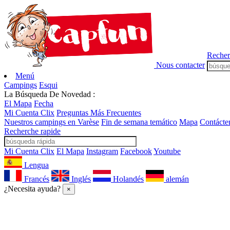
Recher
Nous contacter
Menú
Campings
Esqui
La Búsqueda De Novedad :
El Mapa
Fecha
Mi Cuenta Clix
Preguntas Más Frecuentes
Nuestros campings en Varèse
Fin de semana temático
Mapa
Contácte
Recherche rapide
Mi Cuenta Clix
El Mapa
Instagram
Facebook
Youtube
Lengua
Francés
Inglés
Holandés
alemán
¿Necesita ayuda?
×