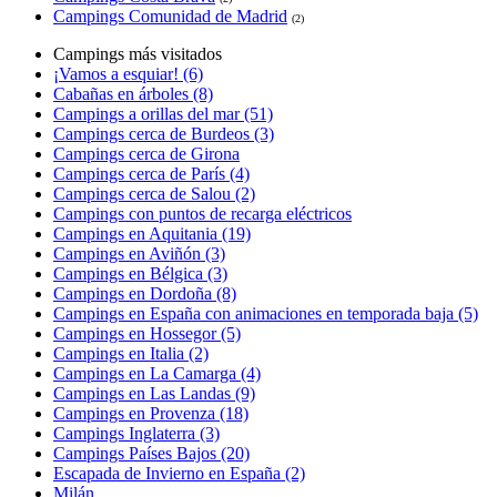
Campings Comunidad de Madrid
(2)
Campings más visitados
¡Vamos a esquiar! (6)
Cabañas en árboles (8)
Campings a orillas del mar (51)
Campings cerca de Burdeos (3)
Campings cerca de Girona
Campings cerca de París (4)
Campings cerca de Salou (2)
Campings con puntos de recarga eléctricos
Campings en Aquitania (19)
Campings en Aviñón (3)
Campings en Bélgica (3)
Campings en Dordoña (8)
Campings en España con animaciones en temporada baja (5)
Campings en Hossegor (5)
Campings en Italia (2)
Campings en La Camarga (4)
Campings en Las Landas (9)
Campings en Provenza (18)
Campings Inglaterra (3)
Campings Países Bajos (20)
Escapada de Invierno en España (2)
Milán