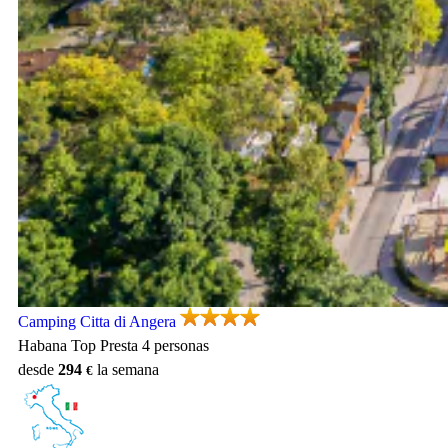
Camping Citta di Angera, Camping Lombardie
Camping Citta di Angera
Habana Top Presta 4 personas
desde
294
la semana