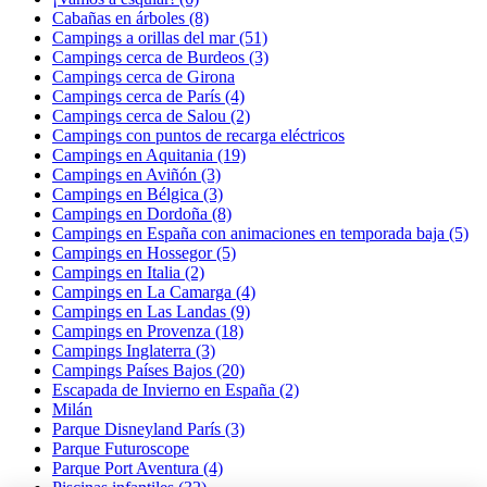
Cabañas en árboles (8)
Campings a orillas del mar (51)
Campings cerca de Burdeos (3)
Campings cerca de Girona
Campings cerca de París (4)
Campings cerca de Salou (2)
Campings con puntos de recarga eléctricos
Campings en Aquitania (19)
Campings en Aviñón (3)
Campings en Bélgica (3)
Campings en Dordoña (8)
Campings en España con animaciones en temporada baja (5)
Campings en Hossegor (5)
Campings en Italia (2)
Campings en La Camarga (4)
Campings en Las Landas (9)
Campings en Provenza (18)
Campings Inglaterra (3)
Campings Países Bajos (20)
Escapada de Invierno en España (2)
Milán
Parque Disneyland París (3)
Parque Futuroscope
Parque Port Aventura (4)