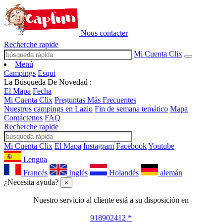
Nous contacter
Recherche rapide
Mi Cuenta Clix
Menú
Campings
Esqui
La Búsqueda De Novedad :
El Mapa
Fecha
Mi Cuenta Clix
Preguntas Más Frecuentes
Nuestros campings en Lazio
Fin de semana temático
Mapa
Contáctenos
FAQ
Recherche rapide
Mi Cuenta Clix
El Mapa
Instagram
Facebook
Youtube
Lengua
Francés
Inglés
Holandés
alemán
¿Necesita ayuda?
×
Nuestro servicio al cliente está a su disposición en
918902412 *