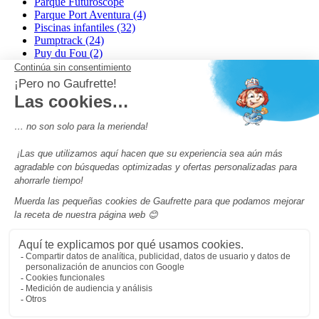
Parque Futuroscope
Parque Port Aventura (4)
Piscinas infantiles (32)
Pumptrack (24)
Puy du Fou (2)
Roma
Semana Santa (17)
tripadvisor Traveler’s Choice 2026 (43)
Campings de 4 estrellas en Francia
campings niños Francia
Los camping con piscinas en Francia
Camping Barcelona
Camping Murcia
Camping Costa Brava
Camping Costa daurada
Pass camping
Preguntas más frecuentes
Aviso legal
Notas legales
Condiciones generales de venta