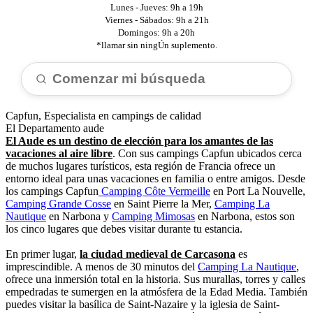
Lunes - Jueves: 9h a 19h
Viernes - Sábados: 9h a 21h
Domingos: 9h a 20h
*llamar sin ningÚn suplemento.
Comenzar mi búsqueda
Capfun, Especialista en campings de calidad
El Departamento aude
El Aude es un destino de elección para los amantes de las
vacaciones al aire libre
. Con sus campings Capfun ubicados cerca
de muchos lugares turísticos, esta región de Francia ofrece un
entorno ideal para unas vacaciones en familia o entre amigos. Desde
los campings Capfun
Camping Côte Vermeille
en Port La Nouvelle,
Camping Grande Cosse
en Saint Pierre la Mer,
Camping La
Nautique
en Narbona y
Camping Mimosas
en Narbona, estos son
los cinco lugares que debes visitar durante tu estancia.
En primer lugar,
la ciudad medieval de Carcasona
es
imprescindible. A menos de 30 minutos del
Camping La Nautique
,
ofrece una inmersión total en la historia. Sus murallas, torres y calles
empedradas te sumergen en la atmósfera de la Edad Media. También
puedes visitar la basílica de Saint-Nazaire y la iglesia de Saint-