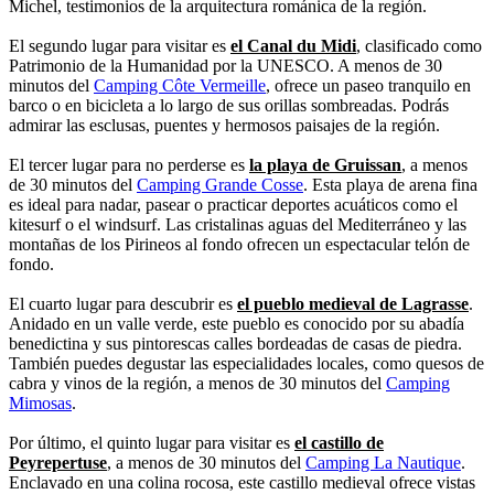
Michel, testimonios de la arquitectura románica de la región.
El segundo lugar para visitar es
el Canal du Midi
, clasificado como
Patrimonio de la Humanidad por la UNESCO. A menos de 30
minutos del
Camping Côte Vermeille
, ofrece un paseo tranquilo en
barco o en bicicleta a lo largo de sus orillas sombreadas. Podrás
admirar las esclusas, puentes y hermosos paisajes de la región.
El tercer lugar para no perderse es
la playa de Gruissan
, a menos
de 30 minutos del
Camping Grande Cosse
. Esta playa de arena fina
es ideal para nadar, pasear o practicar deportes acuáticos como el
kitesurf o el windsurf. Las cristalinas aguas del Mediterráneo y las
montañas de los Pirineos al fondo ofrecen un espectacular telón de
fondo.
El cuarto lugar para descubrir es
el pueblo medieval de Lagrasse
.
Anidado en un valle verde, este pueblo es conocido por su abadía
benedictina y sus pintorescas calles bordeadas de casas de piedra.
También puedes degustar las especialidades locales, como quesos de
cabra y vinos de la región, a menos de 30 minutos del
Camping
Mimosas
.
Por último, el quinto lugar para visitar es
el castillo de
Peyrepertuse
, a menos de 30 minutos del
Camping La Nautique
.
Enclavado en una colina rocosa, este castillo medieval ofrece vistas