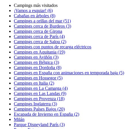
Campings más visitados
¡Vamos a esquiar! (6)
Cabañas en árboles (8)
Campings a orillas del mar (51)
Campings cerca de Burdeos (3)
Campings cerca de Girona
Campings cerca de París (4)
Campings cerca de Salou (2)
Campings con puntos de recarga eléctricos
Campings en Aquitania (19)
Campings en Aviñón (3)
Campings en Bélgica (3)
Campings en Dordoña (8)
Campings en España con animaciones en temporada baja (5)
Campings en Hossegor (5)
Campings en Italia (2)
Campings en La Camarga (4)
Campings en Las Landas (9)
Campings en Provenza (18)
Campings Inglaterra (3)
Campings Países Bajos (20)
Escapada de Invierno en España (2)
Milán
Parque Disneyland París (3)