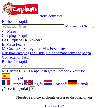
Nous contacter
Recherche rapide
Mi Cuenta Clix
Menú
Campings
Esqui
La Búsqueda De Novedad :
El Mapa
Fecha
Mi Cuenta Clix
Preguntas Más Frecuentes
Nuestros campings en Aude
Fin de semana temático
Mapa
Contáctenos
FAQ
Recherche rapide
Mi Cuenta Clix
El Mapa
Instagram
Facebook
Youtube
Lengua
Francés
Inglés
Holandés
alemán
¿Necesita ayuda?
×
Nuestro servicio al cliente está a su disposición en
918902412 *