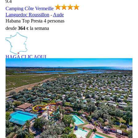
9.4
Camping Côte Vermeille
Languedoc Roussillon
-
Aude
Habana Top Presta 4 personas
desde
364
la semana
HAGA CLIC AQUI
A 250 metros de las playas: ¡Piscinas, toboganes, animaciones!