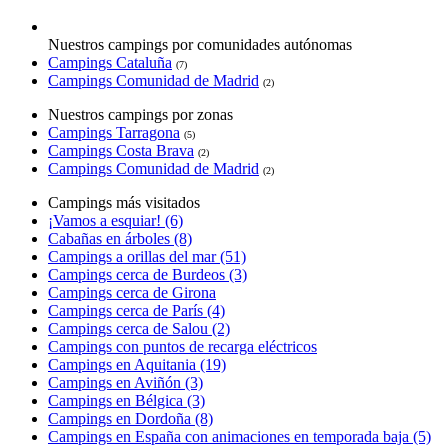
Nuestros campings por comunidades autónomas
Campings Cataluña
(7)
Campings Comunidad de Madrid
(2)
Nuestros campings por zonas
Campings Tarragona
(5)
Campings Costa Brava
(2)
Campings Comunidad de Madrid
(2)
Campings más visitados
¡Vamos a esquiar! (6)
Cabañas en árboles (8)
Campings a orillas del mar (51)
Campings cerca de Burdeos (3)
Campings cerca de Girona
Campings cerca de París (4)
Campings cerca de Salou (2)
Campings con puntos de recarga eléctricos
Campings en Aquitania (19)
Campings en Aviñón (3)
Campings en Bélgica (3)
Campings en Dordoña (8)
Campings en España con animaciones en temporada baja (5)