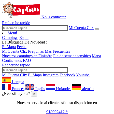
Nous contacter
Recherche rapide
Mi Cuenta Clix
Menú
Campings
Esqui
La Búsqueda De Novedad :
El Mapa
Fecha
Mi Cuenta Clix
Preguntas Más Frecuentes
Nuestros campings en Finistère
Fin de semana temático
Mapa
Contáctenos
FAQ
Recherche rapide
Mi Cuenta Clix
El Mapa
Instagram
Facebook
Youtube
Lengua
Francés
Inglés
Holandés
alemán
¿Necesita ayuda?
×
Nuestro servicio al cliente está a su disposición en
918902412 *