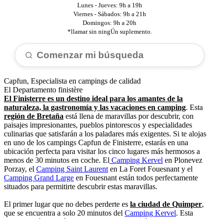
Lunes - Jueves: 9h a 19h
Viernes - Sábados: 9h a 21h
Domingos: 9h a 20h
*llamar sin ningÚn suplemento.
Comenzar mi búsqueda
Capfun, Especialista en campings de calidad
El Departamento finistère
El Finisterre es un destino ideal para los amantes de la
naturaleza, la gastronomía y las vacaciones en camping
. Esta
región de Bretaña
está llena de maravillas por descubrir, con
paisajes impresionantes, pueblos pintorescos y especialidades
culinarias que satisfarán a los paladares más exigentes. Si te alojas
en uno de los campings Capfun de Finisterre, estarás en una
ubicación perfecta para visitar los cinco lugares más hermosos a
menos de 30 minutos en coche. El
Camping Kervel
en Plonevez
Porzay, el
Camping Saint Laurent
en La Foret Fouesnant y el
Camping Grand Large
en Fouesnant están todos perfectamente
situados para permitirte descubrir estas maravillas.
El primer lugar que no debes perderte es
la ciudad de Quimper
,
que se encuentra a solo 20 minutos del
Camping Kervel
. Esta