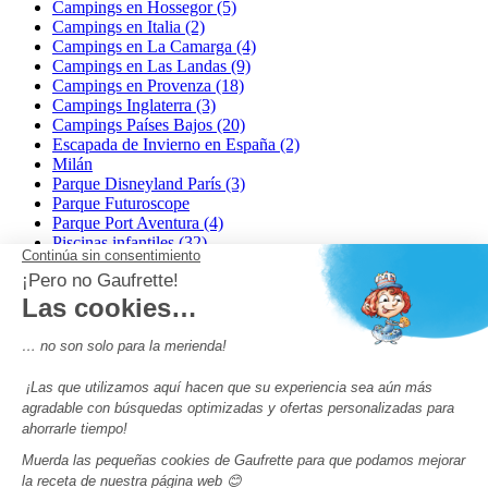
Campings en Hossegor (5)
Campings en Italia (2)
Campings en La Camarga (4)
Campings en Las Landas (9)
Campings en Provenza (18)
Campings Inglaterra (3)
Campings Países Bajos (20)
Escapada de Invierno en España (2)
Milán
Parque Disneyland París (3)
Parque Futuroscope
Parque Port Aventura (4)
Piscinas infantiles (32)
Pumptrack (24)
Puy du Fou (2)
Roma
Semana Santa (17)
tripadvisor Traveler’s Choice 2026 (43)
Campings de 4 estrellas en Francia
campings niños Francia
Los camping con piscinas en Francia
Camping Barcelona
Camping Murcia