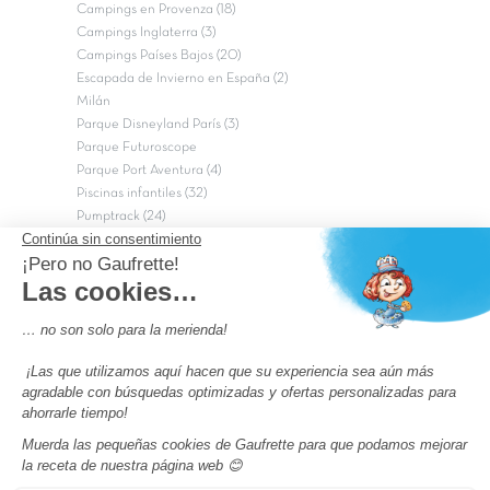
Campings en Provenza (18)
Campings Inglaterra (3)
Campings Países Bajos (20)
Escapada de Invierno en España (2)
Milán
Parque Disneyland París (3)
Parque Futuroscope
Parque Port Aventura (4)
Piscinas infantiles (32)
Pumptrack (24)
Puy du Fou (2)
Roma
Semana Santa (17)
tripadvisor Traveler’s Choice 2026 (43)
Campings de 4 estrellas en Francia
campings niños Francia
Los camping con piscinas en Francia
Camping Barcelona
Camping Murcia
Camping Costa Brava
Camping Costa daurada