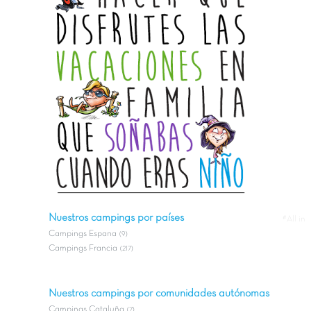
Nuestros campings por países
#All in
Campings Espana
(9)
Campings Francia
(217)
Nuestros campings por comunidades autónomas
Campings Cataluña
(7)