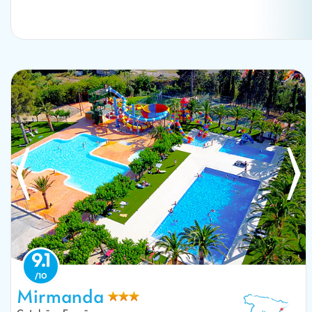
9.1
Piscinas exteriores y toboganes acuáticos en el camping CAPFUN
Mirmanda en Cambrils - Vinyols i els Arcs (43).
Mirmanda