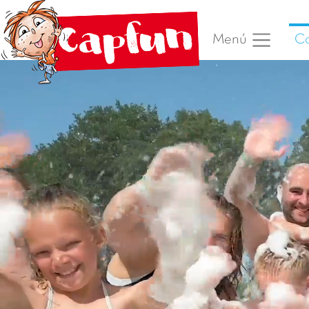
C
Menú