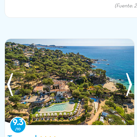
(Fuente: 
9.3
Piscina, playa en el camping CAPFUN Treumal en Platja d'Aro (17).