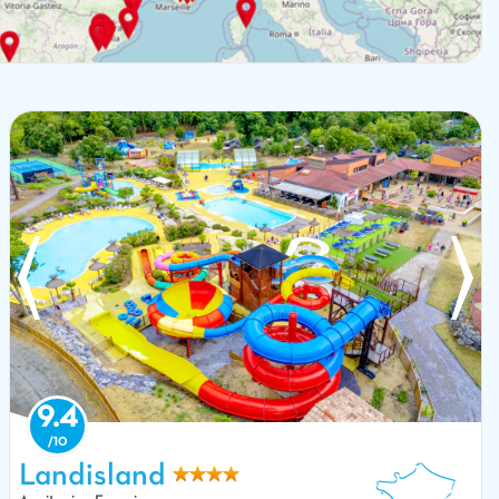
9.4
Toboganes acuáticos gigantes y piscinas en el camping CAPFUN Landisland
en Moliets-et-Maa (40).
Landisland