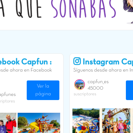
book Capfun :
Instagram Cap
esde ahora en Facebook
Síguenos desde ahora en I
capfun_es
Ver la
45000
página
suscriptores
apfunes
riptores