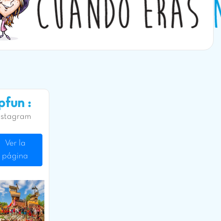
fun :
nstagram
Ver la
página