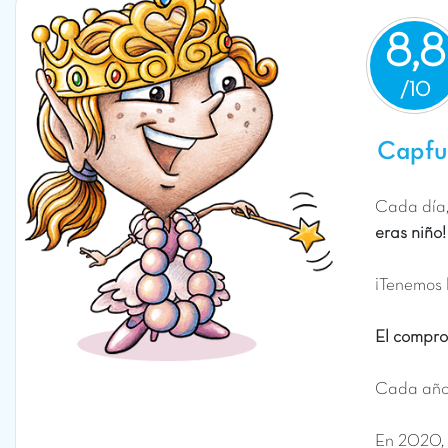
8,8
Capfun
Cada día,
eras niño!
¡Tenemos 
El compro
Cada año,
En 2020, 