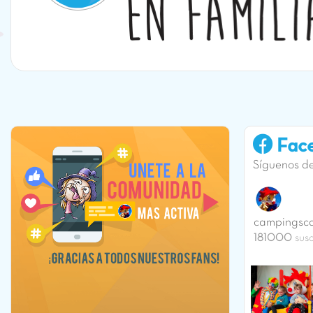
Face
Síguenos d
campingsc
181000
susc