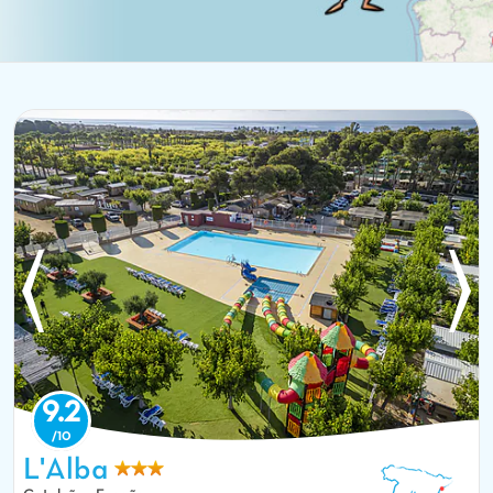
9.2
L'Alba
Vista aérea piscina, tobogán, zona de juegos en CAPFUN Alba en
CREIXELL (43).