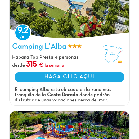
9.2
Camping L'Alba
Camping L'Alba, Camping Cataluña
Habana Top Presta 4 personas
315
desde
la semana
HAGA CLIC AQUI
El camping Alba está ubicado en la zona más
tranquila de la
Costa Dorada
donde podrán
disfrutar de unas vacaciones cerca del mar.