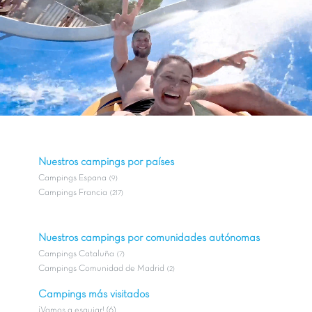
Nuestros campings por países
Campings Espana
(9)
Campings Francia
(217)
Nuestros campings por comunidades autónomas
Campings Cataluña
(7)
Campings Comunidad de Madrid
(2)
Campings más visitados
¡Vamos a esquiar! (6)