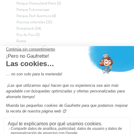
Parque Disneyland París (3)
Parque Futuroscope
Parque Port Aventura (4)
Piscinas infantiles (32)
Pumptrack (24)
Puy du Fou (2)
Roma
Semana Santa (17)
tripadvisor Traveler’s Choice 2026 (43)
Campings de 4 estrellas en Francia
campings niños Francia
Los camping con piscinas en Francia
Camping Barcelona
Camping Murcia
Camping Costa Brava
Camping Costa daurada
Pass camping
Preguntas más frecuentes
Aviso legal
Notas legales