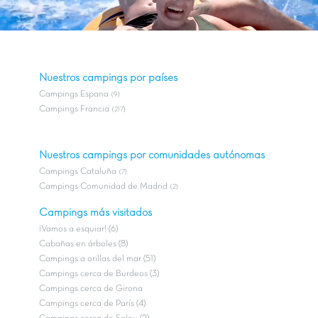
Nuestros campings por países
Campings Espana
(9)
Campings Francia
(217)
Nuestros campings por comunidades autónomas
Campings Cataluña
(7)
Campings Comunidad de Madrid
(2)
Campings más visitados
¡Vamos a esquiar! (6)
Cabañas en árboles (8)
Campings a orillas del mar (51)
Campings cerca de Burdeos (3)
Campings cerca de Girona
Campings cerca de París (4)