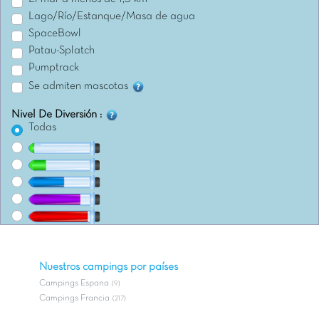
Lago/Río/Estanque/Masa de agua
SpaceBowl
Patau-Splatch
Pumptrack
Se admiten mascotas
Nivel De Diversión :
Todas
Nuestros campings por países
Campings Espana
(9)
Campings Francia
(217)