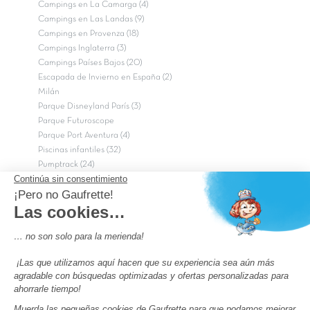
Campings en La Camarga (4)
Campings en Las Landas (9)
Campings en Provenza (18)
Campings Inglaterra (3)
Campings Países Bajos (20)
Escapada de Invierno en España (2)
Milán
Parque Disneyland París (3)
Parque Futuroscope
Parque Port Aventura (4)
Piscinas infantiles (32)
Pumptrack (24)
Puy du Fou (2)
Roma
Semana Santa (17)
tripadvisor Traveler’s Choice 2026 (43)
Campings de 4 estrellas en Francia
campings niños Francia
Los camping con piscinas en Francia
Camping Barcelona
Camping Murcia