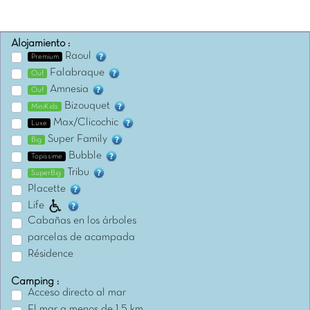
Alojamiento :
Raoul
Premium
Falabraque
Ouf
Amnesia
Ouf
Bizouquet
MiniKids
Max/Clicochic
Luxe
Super Family
Big
Bubble
Topissime
Tribu
SuperBig
Placette
Life
Cabañas en los árboles
parcelas de acampada
Résidence
Camping :
Acceso directo al mar
El mar a menos de 1,5 km