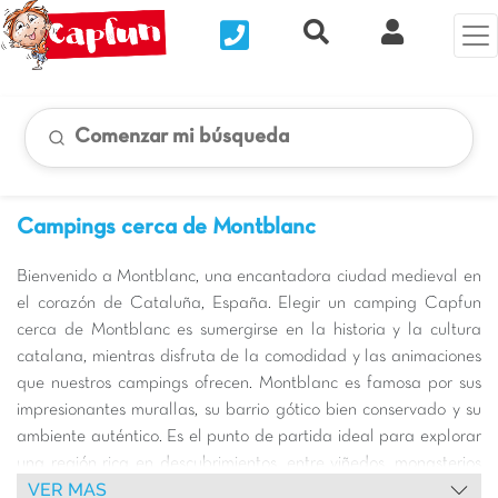
Nous contacter
Recherche rapide
Mi Cuenta
Comenzar mi búsqueda
Campings cerca de Montblanc
Bienvenido a Montblanc, una encantadora ciudad medieval en
el corazón de Cataluña, España. Elegir un camping Capfun
cerca de Montblanc es sumergirse en la historia y la cultura
catalana, mientras disfruta de la comodidad y las animaciones
que nuestros campings ofrecen. Montblanc es famosa por sus
impresionantes murallas, su barrio gótico bien conservado y su
ambiente auténtico. Es el punto de partida ideal para explorar
una región rica en descubrimientos, entre viñedos, monasterios
VER MAS
cistercienses y las doradas playas de la Costa Daurada.