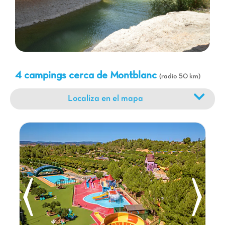
naturaleza, las montañas de Prades ofrecen magníficas rutas
de senderismo y paisajes impresionantes. Y para aquellos que
prefieren el descanso, las playas de la Costa Daurada,
especialmente las cercanas a Cambrils y Salou, son fácilmente
accesibles para un día de baño y sol. Un
camping Capfun
cerca de Montblanc es la promesa de unas vacaciones
completas, entre cultura, naturaleza y diversión para toda la
4 campings cerca de Montblanc
(radio 50 km)
familia.
Localiza en el mapa