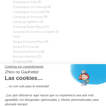
Campings en Italia (2)
Campings en La Camarga (4)
Campings en Las Landas (9)
Campings en Provenza (18)
Campings Inglaterra (3)
Campings Países Bajos (20)
Escapada de Invierno en España (2)
Milán
Parque Disneyland París (3)
Parque Futuroscope
Parque Port Aventura (4)
Piscinas infantiles (32)
Pumptrack (24)
Puy du Fou (2)
Roma
Semana Santa (17)
tripadvisor Traveler’s Choice 2026 (43)
Campings de 4 estrellas en Francia
campings niños Francia
Los camping con piscinas en Francia
Camping Barcelona