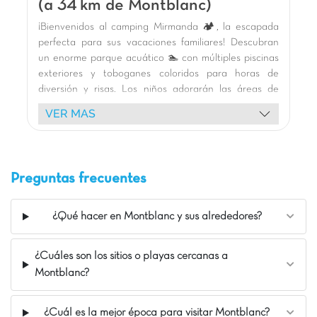
(a 34 km de Montblanc)
Nuestros Extras
¡Bienvenidos al camping Mirmanda 🏕️, la escapada
A tan sólo 150 metros de la playa
perfecta para sus vacaciones familiares! Descubran
A 15 min de Tarragona y 30 min de Port Aventura
un enorme parque acuático 🏊 con múltiples piscinas
Actividades náuticas al pie del camping
exteriores y toboganes coloridos para horas de
diversión y risas. Los niños adorarán las áreas de
juego temáticas, el castillo de aventuras y la piscina
VER MAS
de bolas interior. Disfruten de un variado programa
de animación 🎭 con nuestras mascotas,
espectáculos y actividades deportivas como pádel y
fútbol. Nuestros cómodos bungalows de madera 🏡
Preguntas frecuentes
con terraza son ideales para relajarse. Exploren los
alrededores: la playa de Salou 🏖️, el encantador
puerto de Cambrils, la riqueza histórica de Tarragona
¿Qué hacer en Montblanc y sus alrededores?
(UNESCO) y las emociones de Port Aventura 🎢.
¡Unas vacaciones inolvidables les esperan bajo el sol!
¿Cuáles son los sitios o playas cercanas a
🌞
Montblanc?
La opinión de Carolina
El camping está a 7 minutos en bicicleta del
¿Cuál es la mejor época para visitar Montblanc?