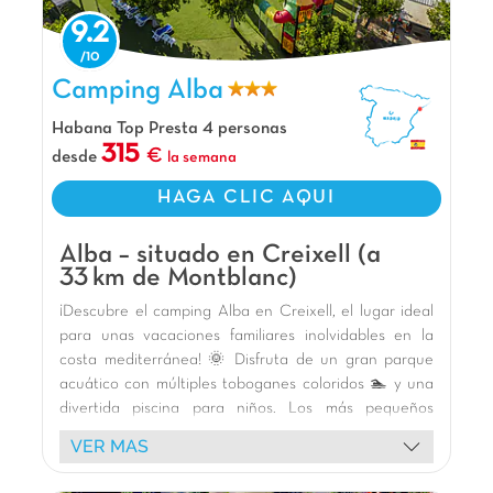
memorables!
9.2
La opinión de Carolina
Camping Alba, Camping Cataluña
Camping Alba
Ubicado en plena naturaleza, ¡el camping
Prades ofrece todo lo que necesitas para unas
Habana Top Presta 4 personas
vacaciones familiares inolvidables! Un paseo por
315
desde
la semana
las estrechas callejuelas de Siurana, ¡aburrirse es
imposible! ¡Cambio de aire garantizado!
HAGA CLIC AQUI
Nuestros Extras
Alba – situado en Creixell (a
Centro acuático
33 km de Montblanc)
A 24 min de la ciudad histórica de Montblanc
¡Descubre el camping Alba en Creixell, el lugar ideal
Muro de escalada interior
para unas vacaciones familiares inolvidables en la
costa mediterránea! 🌞 Disfruta de un gran parque
acuático con múltiples toboganes coloridos 🏊 y una
divertida piscina para niños. Los más pequeños
adorarán nuestras áreas de juego temáticas,
VER MAS
incluyendo un increíble castillo y estructuras de
madera para divertirse con seguridad. 🏰