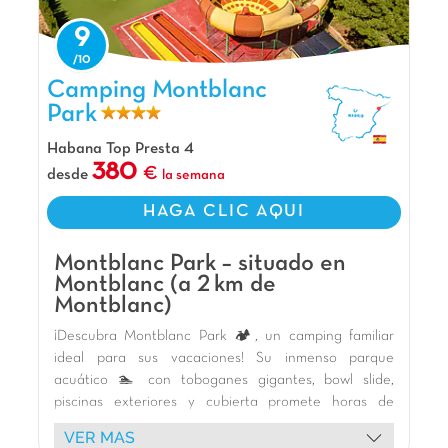
9
Camping Montblanc Park, Camping Cataluña
Camping Montblanc
Park
Habana Top Presta 4
380
desde
la semana
HAGA CLIC AQUI
Montblanc Park – situado en
Montblanc (a 2 km de
Montblanc)
¡Descubra Montblanc Park 🏕️, un camping familiar
ideal para sus vacaciones! Su inmenso parque
acuático 🏊 con toboganes gigantes, bowl slide,
piscinas exteriores y cubierta promete horas de
diversión para todas las edades. Los niños adorarán
VER MAS
las numerosas áreas de juego 🎢 (castillos,