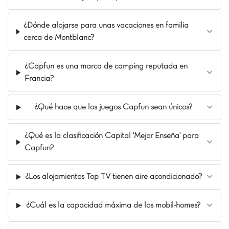
centro de Cambrils, una de las ciudades más
agradables de la costa española. Hermosa
¿Dónde alojarse para unas vacaciones en familia
riviera, llena de pequeños restaurantes,
cerca de Montblanc?
hermosas playas. Este destino es uno de
nuestros valores seguros. :) ¡Tapas, sol y playa
son tuyos!
¿Capfun es una marca de camping reputada en
Nuestros Extras
Francia?
Solamente a 2 km de la playa
¿Qué hace que los juegos Capfun sean únicos?
A 10 km de Port Aventura
A 10 min de Salou
¿Qué es la clasificación Capital 'Mejor Enseña' para
Capfun?
¿Los alojamientos Top TV tienen aire acondicionado?
¿Cuál es la capacidad máxima de los mobil-homes?