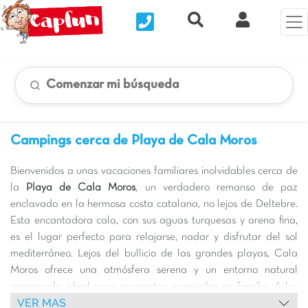
Nous contacter
Recherche rapide
Mi Cuenta
Comenzar mi búsqueda
Campings cerca de Playa de Cala Moros
Bienvenidos a unas vacaciones familiares inolvidables cerca de
la
Playa de Cala Moros
, un verdadero remanso de paz
enclavado en la hermosa costa catalana, no lejos de Deltebre.
Esta encantadora cala, con sus aguas turquesas y arena fina,
es el lugar perfecto para relajarse, nadar y disfrutar del sol
mediterráneo. Lejos del bullicio de las grandes playas, Cala
Moros ofrece una atmósfera serena y un entorno natural
preservado, ideal para momentos especiales en familia. A los
VER MAS
niños les encantará construir castillos de arena y chapotear en