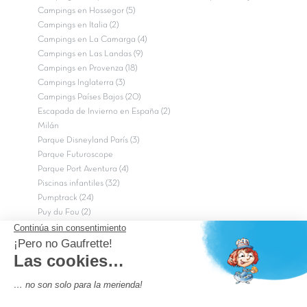
Campings en Hossegor (5)
Campings en Italia (2)
Campings en La Camarga (4)
Campings en Las Landas (9)
Campings en Provenza (18)
Campings Inglaterra (3)
Campings Países Bajos (20)
Escapada de Invierno en España (2)
Milán
Parque Disneyland París (3)
Parque Futuroscope
Parque Port Aventura (4)
Piscinas infantiles (32)
Pumptrack (24)
Puy du Fou (2)
Roma
Semana Santa (17)
tripadvisor Traveler’s Choice 2026 (43)
Campings de 4 estrellas en Francia
campings niños Francia
Los camping con piscinas en Francia