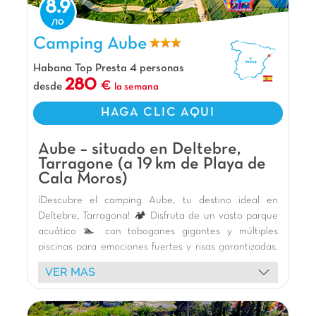
8.9
Camping Aube, Camping Cataluña
Camping Aube
Habana Top Presta 4 personas
280
desde
la semana
HAGA CLIC AQUI
Aube – situado en Deltebre,
Tarragone (a 19 km de Playa de
Cala Moros)
¡Descubre el camping Aube, tu destino ideal en
Deltebre, Tarragona! 🏕️ Disfruta de un vasto parque
acuático 🏊 con toboganes gigantes y múltiples
piscinas para emociones fuertes y risas garantizadas.
Los niños adorarán las áreas de juego temáticas
VER MAS
(barco pirata, castillo) y las animaciones con
mascotas. 🎭 El camping también ofrece pistas
deportivas (pádel, multideporte) y cómodos