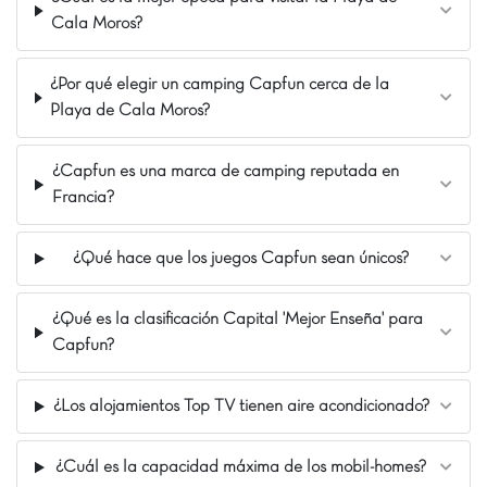
centro de Cambrils, una de las ciudades más
Cala Moros?
agradables de la costa española. Hermosa
riviera, llena de pequeños restaurantes,
hermosas playas. Este destino es uno de
¿Por qué elegir un camping Capfun cerca de la
nuestros valores seguros. :) ¡Tapas, sol y playa
Playa de Cala Moros?
son tuyos!
Nuestros Extras
¿Capfun es una marca de camping reputada en
Francia?
Solamente a 2 km de la playa
A 10 km de Port Aventura
¿Qué hace que los juegos Capfun sean únicos?
A 10 min de Salou
¿Qué es la clasificación Capital 'Mejor Enseña' para
Capfun?
¿Los alojamientos Top TV tienen aire acondicionado?
¿Cuál es la capacidad máxima de los mobil-homes?