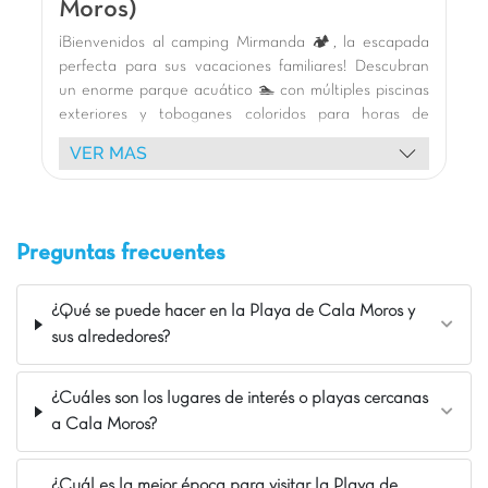
Moros)
¡Bienvenidos al camping Mirmanda 🏕️, la escapada
perfecta para sus vacaciones familiares! Descubran
un enorme parque acuático 🏊 con múltiples piscinas
exteriores y toboganes coloridos para horas de
diversión y risas. Los niños adorarán las áreas de
VER MAS
juego temáticas, el castillo de aventuras y la piscina
de bolas interior. Disfruten de un variado programa
de animación 🎭 con nuestras mascotas,
espectáculos y actividades deportivas como pádel y
Preguntas frecuentes
fútbol. Nuestros cómodos bungalows de madera 🏡
con terraza son ideales para relajarse. Exploren los
alrededores: la playa de Salou 🏖️, el encantador
¿Qué se puede hacer en la Playa de Cala Moros y
puerto de Cambrils, la riqueza histórica de Tarragona
sus alrededores?
(UNESCO) y las emociones de Port Aventura 🎢.
¡Unas vacaciones inolvidables les esperan bajo el sol!
¿Cuáles son los lugares de interés o playas cercanas
🌞
a Cala Moros?
La opinión de Carolina
El camping está a 7 minutos en bicicleta del
¿Cuál es la mejor época para visitar la Playa de