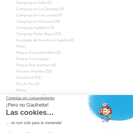
Campings en Italia (2)
Campings en La Camarga (4)
Campings en Las Landas (9)
Campings en Provenza (18)
Campings Inglaterra (3)
Campings Países Bajos (20)
Escapada de Invierno en España (2)
Milán
Parque Disneyland París (3)
Parque Futuroscope
Parque Port Aventura (4)
Piscinas infantiles (32)
Pumptrack (24)
Puy du Fou (2)
Roma
Semana Santa (17)
tripadvisor Traveler’s Choice 2026 (43)
Campings de 4 estrellas en Francia
campings niños Francia
Los camping con piscinas en Francia
Camping Barcelona