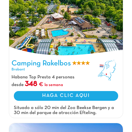
Camping Rakelbos
Camping Rakelbos, Camping Brabant
Brabant
Habana Top Presta 4 personas
348
desde
la semana
HAGA CLIC AQUI
Situado a sólo 20 min del Zoo Beekse Bergen y a
30 min del parque de atracción Efteling.