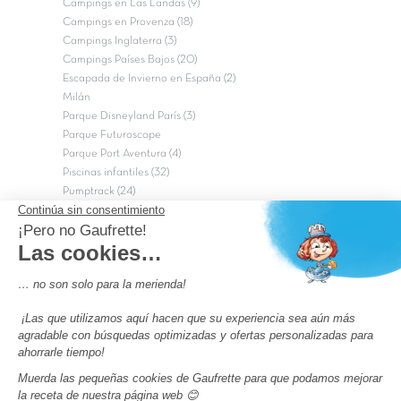
Campings en Las Landas (9)
Campings en Provenza (18)
Campings Inglaterra (3)
Campings Países Bajos (20)
Escapada de Invierno en España (2)
Milán
Parque Disneyland París (3)
Parque Futuroscope
Parque Port Aventura (4)
Piscinas infantiles (32)
Pumptrack (24)
Puy du Fou (2)
Roma
Semana Santa (17)
tripadvisor Traveler’s Choice 2026 (43)
Campings de 4 estrellas en Francia
campings niños Francia
Los camping con piscinas en Francia
Camping Barcelona
Camping Murcia
Camping Costa Brava
Camping Costa daurada