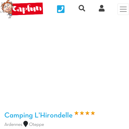
Nous contacter
Recherche rapide
Mi Cuenta
Foto anterior
Fot
Camping L'Hirondelle
Ardennes
Oteppe