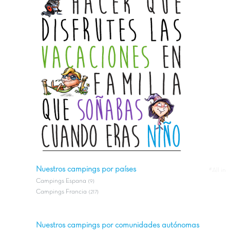
Nuestros campings por países
#All in
Campings Espana
(9)
Campings Francia
(217)
Nuestros campings por comunidades autónomas