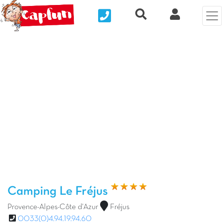
Nous contacter
Recherche rapide
Mi Cuenta
Foto anterior
Fot
Camping Le Fréjus
Provence-Alpes-Côte d'Azur
Fréjus
0033(0)4.94.19.94.60