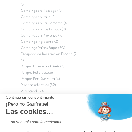
(5)
Campings en Hossegor (5)
Campings en Italia (2)
Campings en La Camarga (4)
Campings en Las Landas (9)
Campings en Provenza (18)
Campings Inglaterra (3)
Campings Países Bajos (20)
Escapada de Invierno en España (2)
Milán
Parque Disneyland París (3)
Parque Futuroscope
Parque Port Aventura (4)
Piscinas infantiles (32)
Pumptrack (24)
Puy du Fou (2)
Roma
Semana Santa (17)
tripadvisor Traveler’s Choice 2026 (43)
Campings de 4 estrellas en Francia
campings niños Francia