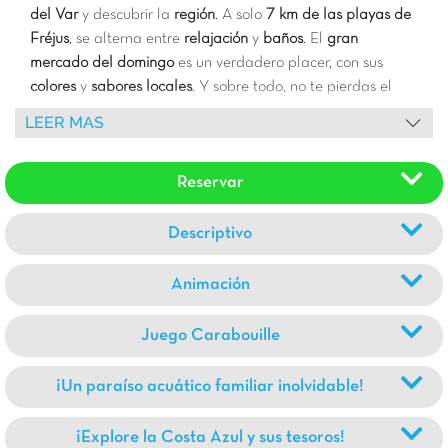
del Var
y descubrir la
región
. A solo
7 km de las playas de
Fréjus
, se alterna entre
relajación
y
baños
. El
gran
mercado del domingo
es un verdadero placer, con sus
colores
y
sabores locales
. Y sobre todo, no te pierdas el
Cap Dramont
: un
paisaje de postal
con sus
calas
y sus
LEER MAS
aguas turquesas
¡un sueño!
Reservar
Descriptivo
Animación
Juego Carabouille
¡Un paraíso acuático familiar inolvidable!
¡Explore la Costa Azul y sus tesoros!