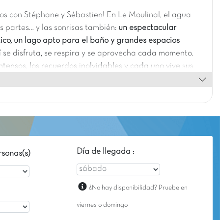
os con Stéphane y Sébastien! En Le Moulinal, el agua
s partes… y las sonrisas también:
un espectacular
co, un lago apto para el baño y grandes espacios
í se disfruta, se respira y se aprovecha cada momento.
intensos, los recuerdos inolvidables y cada uno vive sus
su propio ritmo.
flechazo: los
Raoul 6 Top Presta junto al lago
rente al agua lo cambia todo.
Día de llegada :
sonas(s)
¿No hay disponibilidad? Pruebe en
viernes o domingo