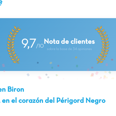

Nota de clientes
9,7
/10
sobre la base de 34 opiniones
en Biron
 en el corazón del Périgord Negro