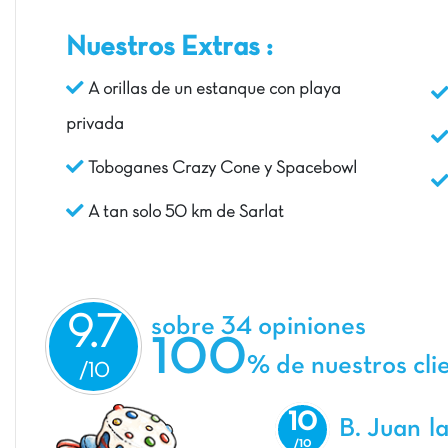
Nuestros Extras :
A orillas de un estanque con playa
privada
Toboganes Crazy Cone y Spacebowl
A tan solo 50 km de Sarlat
9.7
sobre 34 opiniones
100
% de nuestros cli
10
B. Juan
l