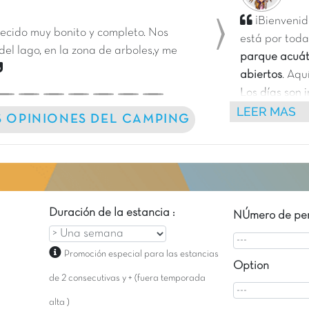
¡Bienvenid
cido muy bonito y completo. Nos
está por toda
Next
 del lago, en la zona de arboles,y me
parque acuáti
abiertos
. Aqu
Los días son 
LEER MAS
vacaciones a 
S OPINIONES DEL CAMPING
Un auténtico 
despertarse f
Duración de la estancia :
NÚmero de per
Promoción especial para las estancias
Option
de 2 consecutivas y + (fuera temporada
alta )