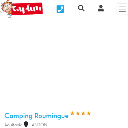
Nous contacter
Recherche rapide
Mi Cuenta
Foto anterior
Fot
Camping Roumingue
Aquitania
LANTON