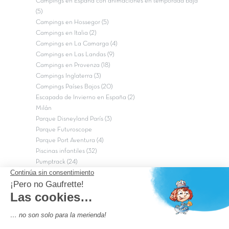
Campings en España con animaciones en temporada baja
(5)
Campings en Hossegor (5)
Campings en Italia (2)
Campings en La Camarga (4)
Campings en Las Landas (9)
Campings en Provenza (18)
Campings Inglaterra (3)
Campings Países Bajos (20)
Escapada de Invierno en España (2)
Milán
Parque Disneyland París (3)
Parque Futuroscope
Parque Port Aventura (4)
Piscinas infantiles (32)
Pumptrack (24)
Puy du Fou (2)
Roma
Semana Santa (17)
tripadvisor Traveler’s Choice 2026 (43)
Campings de 4 estrellas en Francia
campings niños Francia