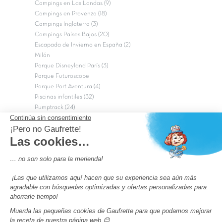
Campings en Las Landas (9)
Campings en Provenza (18)
Campings Inglaterra (3)
Campings Países Bajos (20)
Escapada de Invierno en España (2)
Milán
Parque Disneyland París (3)
Parque Futuroscope
Parque Port Aventura (4)
Piscinas infantiles (32)
Pumptrack (24)
Puy du Fou (2)
Roma
Semana Santa (17)
tripadvisor Traveler’s Choice 2026 (43)
Campings de 4 estrellas en Francia
campings niños Francia
Los camping con piscinas en Francia
Camping Barcelona
Camping Murcia
Camping Costa Brava
Camping Costa daurada