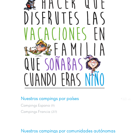
Nuestros campings por países
#All in
Campings Espana
(9)
Campings Francia
(217)
Nuestros campings por comunidades autónomas