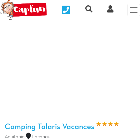
Nous contacter
Recherche rapide
Mi Cuenta
Foto anterior
Fot
Camping Talaris Vacances
Aquitania
Lacanau