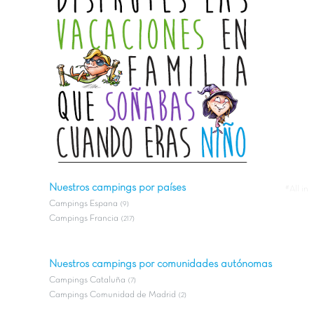
Nuestros campings por países
#All in
Campings Espana
(9)
Campings Francia
(217)
Nuestros campings por comunidades autónomas
Campings Cataluña
(7)
Campings Comunidad de Madrid
(2)