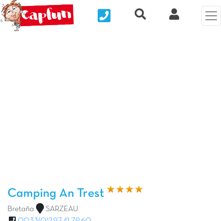
Nous contacter
Recherche rapide
Mi Cuenta
Foto anterior
Fot
Camping An Trest
Bretaña
SARZEAU