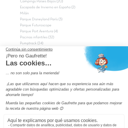
Campings Países Bajos (20)
Escapada de Invierno en España (2)
Milán
Parque Disneyland París (3)
Parque Futuroscope
Parque Port Aventura (4)
Piscinas infantiles (32)
Pumptrack (24)
Puy du Fou (2)
Roma
Semana Santa (17)
tripadvisor Traveler’s Choice 2026 (43)
Campings de 4 estrellas en Francia
campings niños Francia
Los camping con piscinas en Francia
Camping Barcelona
Camping Murcia
Camping Costa Brava
Camping Costa daurada
Pass camping
Preguntas más frecuentes