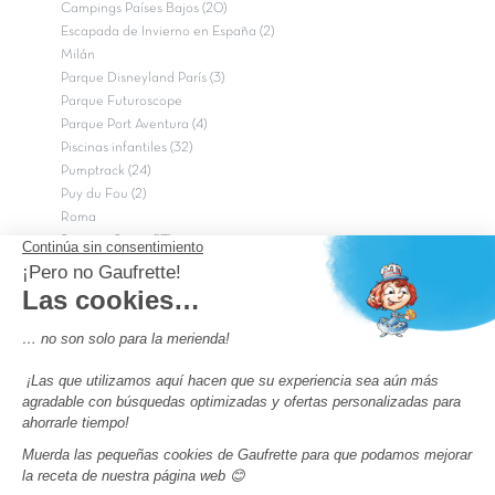
Campings Países Bajos (20)
Escapada de Invierno en España (2)
Milán
Parque Disneyland París (3)
Parque Futuroscope
Parque Port Aventura (4)
Piscinas infantiles (32)
Pumptrack (24)
Puy du Fou (2)
Roma
Semana Santa (17)
tripadvisor Traveler’s Choice 2026 (43)
Campings de 4 estrellas en Francia
campings niños Francia
Los camping con piscinas en Francia
Camping Barcelona
Camping Murcia
Camping Costa Brava
Camping Costa daurada
Pass camping