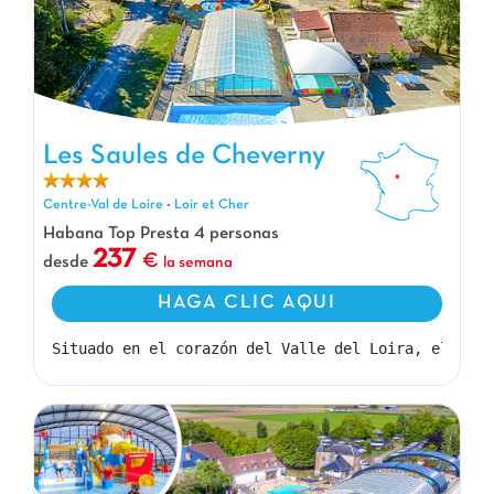
Les Saules de Cheverny
Les Saules de Cheverny, Camping Centre-Val de Loire
Centre-Val de Loire
-
Loir et Cher
Habana Top Presta 4 personas
237
desde
la semana
HAGA CLIC AQUI
Situado en el corazón del Valle del Loira, el camp