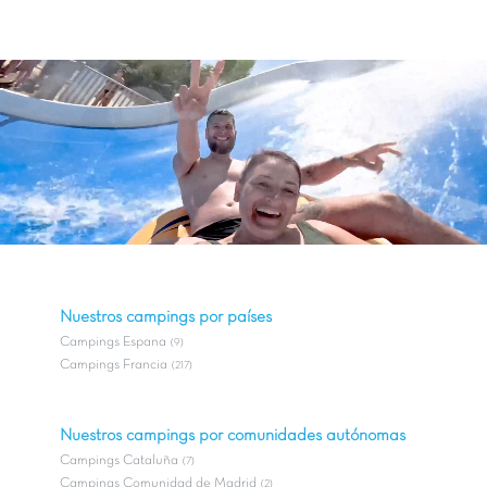
Nuestros campings por países
Campings Espana
(9)
Campings Francia
(217)
Nuestros campings por comunidades autónomas
Campings Cataluña
(7)
Campings Comunidad de Madrid
(2)