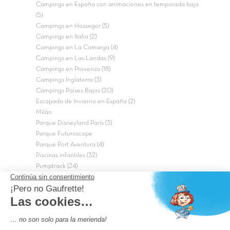
Campings en España con animaciones en temporada baja
(5)
Campings en Hossegor (5)
Campings en Italia (2)
Campings en La Camarga (4)
Campings en Las Landas (9)
Campings en Provenza (18)
Campings Inglaterra (3)
Campings Países Bajos (20)
Escapada de Invierno en España (2)
Milán
Parque Disneyland París (3)
Parque Futuroscope
Parque Port Aventura (4)
Piscinas infantiles (32)
Pumptrack (24)
Puy du Fou (2)
Roma
Semana Santa (17)
tripadvisor Traveler’s Choice 2026 (43)
Campings de 4 estrellas en Francia