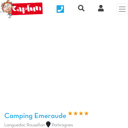
Nous contacter
Recherche rapide
Mi Cuenta
Foto anterior
Fot
Camping Emeraude
Languedoc Roussillon
Portiragnes