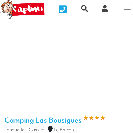
Nous contacter
Recherche rapide
Mi Cuenta
Foto anterior
Fot
Camping Las Bousigues
Languedoc Roussillon
Le Barcarès