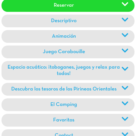
Reservar
Descriptivo
Animación
Juego Carabouille
Espacio acuático: ¡toboganes, juegos y relax para
todos!
Descubra los tesoros de los Pirineos Orientales
El Camping
Favoritos
Contact