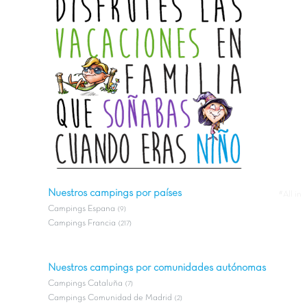
Nuestros campings por países
#All in
Campings Espana
(9)
Campings Francia
(217)
Nuestros campings por comunidades autónomas
Campings Cataluña
(7)
Campings Comunidad de Madrid
(2)