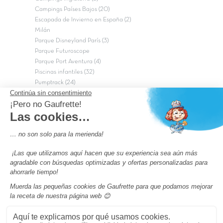
Campings Países Bajos (20)
Escapada de Invierno en España (2)
Milán
Parque Disneyland París (3)
Parque Futuroscope
Parque Port Aventura (4)
Piscinas infantiles (32)
Pumptrack (24)
Puy du Fou (2)
Roma
Semana Santa (17)
tripadvisor Traveler’s Choice 2026 (43)
Campings de 4 estrellas en Francia
campings niños Francia
Los camping con piscinas en Francia
Camping Barcelona
Camping Murcia
Camping Costa Brava
Camping Costa daurada
Pass camping