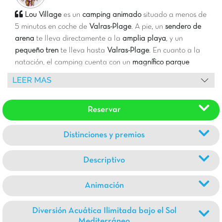
Lou Village
es un
camping animado
situado a menos de
5 minutos en coche de
Valras-Plage
. A pie, un
sendero de
arena
te lleva directamente a la
amplia playa
, y un
pequeño tren
te lleva hasta
Valras-Plage
. En cuanto a la
natación, el camping cuenta con un
magnífico parque
acuático
con
3 piscinas exteriores climatizadas
, una
piscina
LEER MAS
infantil divertida
, 3 toboganes, incluyendo un multipista y
un
Spacebowl
, y un
rea de jacuzzi
💦🌴. Mi alojamiento
Reservar
favorito: el
Bizouquet temático “Tropique”
! 🌺
Distinciones y premios
Descriptivo
Animación
Diversión Acuática Ilimitada bajo el Sol
Mediterráneo