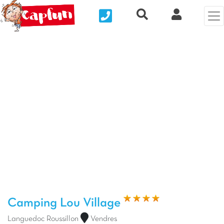
Nous contacter
Recherche rapide
Mi Cuenta
Foto anterior
Fot
Camping Lou Village
Languedoc Roussillon
Vendres