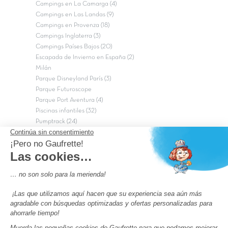
Campings en La Camarga (4)
Campings en Las Landas (9)
Campings en Provenza (18)
Campings Inglaterra (3)
Campings Países Bajos (20)
Escapada de Invierno en España (2)
Milán
Parque Disneyland París (3)
Parque Futuroscope
Parque Port Aventura (4)
Piscinas infantiles (32)
Pumptrack (24)
Puy du Fou (2)
Roma
Semana Santa (17)
tripadvisor Traveler’s Choice 2026 (43)
Campings de 4 estrellas en Francia
campings niños Francia
Los camping con piscinas en Francia
Camping Barcelona
Camping Murcia