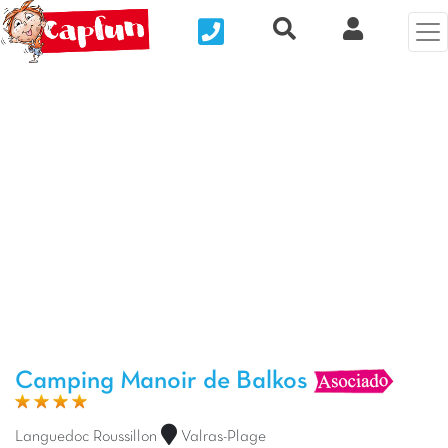
Nous contacter
Recherche rapide
Mi Cuenta
Foto anterior
Fot
Camping Manoir de Balkos
Languedoc Roussillon
Valras-Plage