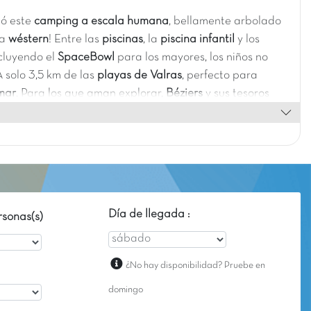
ó este
camping a escala humana
, bellamente arbolado
ca
wéstern
! Entre las
piscinas
, la
piscina infantil
y los
cluyendo el
SpaceBowl
para los mayores, los niños no
A solo 3,5 km de las
playas de Valras
, perfecto para
mar
. Para los que aman explorar,
Béziers
y sus tesoros
stán cerca
vacaciones divertidas y variadas en el
o
!
Día de llegada :
sonas(s)
¿No hay disponibilidad? Pruebe en
domingo