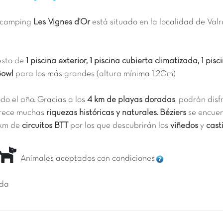
l camping
Les Vignes d'Or
está situado en la localidad de Valr
esto de
1 piscina exterior, 1 piscina cubierta climatizada, 1 pi
eBowl
para los más grandes (altura mínima 1,20m)
do el año. Gracias a los
4 km de playas doradas
, podrán disf
ofrece muchas
riquezas históricas y naturales.
Béziers
se encuen
 km de
circuitos BTT
por los que descubrirán los
viñedos
y
casti
Animales aceptados con condiciones
ida