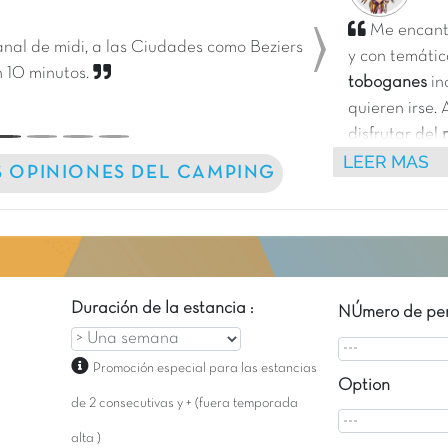
Me encant
anal de midi, a las Ciudades como Beziers
y con temáti
Next
n 10 minutos.
toboganes
in
quieren irse. 
disfrutar del
LEER MAS
históricos e
S OPINIONES DEL CAMPING
Mediterráne
Duración de la estancia :
NÚmero de per
Promoción especial para las estancias
Option
de 2 consecutivas y + (fuera temporada
alta )