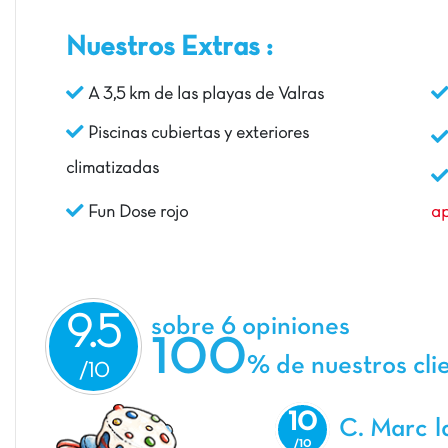
Nuestros Extras :
A 3,5 km de las playas de Valras
Piscinas cubiertas y exteriores
climatizadas
Fun Dose rojo
ap
9.5
sobre 6 opiniones
100
% de nuestros cli
10
C. Marc
l