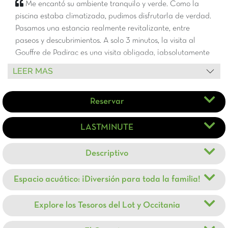
Me encantó su ambiente tranquilo y verde. Como la
piscina estaba climatizada, pudimos disfrutarla de verdad.
Pasamos una estancia realmente revitalizante, entre
paseos y descubrimientos. A solo 3 minutos, la visita al
Gouffre de Padirac es una visita obligada, ¡absolutamente
fascinante! Es una región magnífica llena de historia,
LEER MAS
castillos medievales y mercados de productores donde se
puede disfrutar de deliciosas especialidades locales. Un
Reservar
destino ideal para combinar descanso, naturaleza y
descubrimientos.
LASTMINUTE
Traducción realizada con la versión gratuita del traductor
DeepL.com
Descriptivo
Espacio acuático: ¡Diversión para toda la familia!
Explore los Tesoros del Lot y Occitania