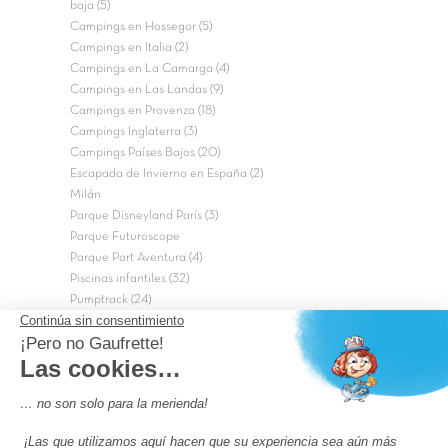
baja (5)
Campings en Hossegor (5)
Campings en Italia (2)
Campings en La Camarga (4)
Campings en Las Landas (9)
Campings en Provenza (18)
Campings Inglaterra (3)
Campings Países Bajos (20)
Escapada de Invierno en España (2)
Milán
Parque Disneyland París (3)
Parque Futuroscope
Parque Port Aventura (4)
Piscinas infantiles (32)
Pumptrack (24)
Puy du Fou (2)
Roma
Semana Santa (17)
tripadvisor Traveler’s Choice 2026 (43)
Campings de 4 estrellas en Francia
campings niños Francia
Los camping con piscinas en Francia