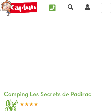
Nous contacter
Recherche rapide
Mi Cuenta
Foto anterior
Fot
Camping Les Secrets de Padirac