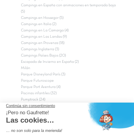
Campings en España con animaciones en temporada baja
(5)
Campings en Hossegor (5)
Campings en Italia (2)
Campings en La Camarga (4)
Campings en Las Landas (9)
Campings en Provenza (18)
Campings Inglaterra (3)
Campings Países Bajos (20)
Escapada de Invierno en España (2)
Milán
Parque Disneyland París (3)
Parque Futuroscope
Parque Port Aventura (4)
Piscinas infantiles (32)
Pumptrack (24)
Puy du Fou (2)
Roma
Semana Santa (17)
tripadvisor Traveler’s Choice 2026 (43)
Campings de 4 estrellas en Francia