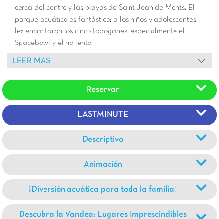
cerca del centro y las playas de Saint-Jean-de-Monts. El
parque acuático es fantástico: a los niños y adolescentes
les encantaron los cinco toboganes, especialmente el
Spacebowl y el río lento.
Todo está pensado para familias, desde el nuevo parque
LEER MAS
infantil hasta la pista polideportiva. También es el punto
de partida perfecto para explorar Noirmoutier o la isla de
Reservar
Yeu. Si busca unas vacaciones divertidas y agradables en
la región de Vendée, ¡no busque más! Se lo recomendamos
encarecidamente.
LASTMINUTE
Descriptivo
Animación
¡Diversión acuática para toda la familia!
Descubra la Vandea: Lugares Imprescindibles