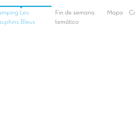
mping Les
Fin de semana
Mapa
C
uphins Bleus
temático