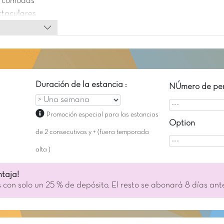
e cómodas
ctaculares
adrenalina de
el pintoresco
riencia
Duración de la estancia :
NÚmero de per
Promoción especial para las estancias
Option
de 2 consecutivas y + (fuera temporada
alta )
taja!
 con solo un 25 % de depósito. El resto se abonará 8 días ant