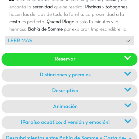
encanta la
serenidad
que se respira!
Piscinas
y
toboganes
hacen las delicias de toda la familia. La proximidad a la
costa
es perfecta:
Quend Plage
a solo 15 minutos y la
hermosa
Bahía de Somme
por explorar. Imprescindible: la
Bahía de Authie
y sus
lobos marinos
! Para disfrutar de la
LEER MAS
terraza incluso con tiempo incierto, varios
bungalows
cuentan con
terrazas cubiertas y cerradas
¡comodidad en
Reservar
plena naturaleza!
Distinciones y premios
Descriptivo
Animación
¡Paraíso acuático: diversión y emoción!
Descubrimientos entre Bahía de Somme y Costa de