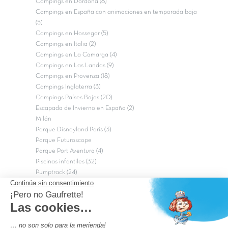
Campings en Dordoña (8)
Campings en España con animaciones en temporada baja
(5)
Campings en Hossegor (5)
Campings en Italia (2)
Campings en La Camarga (4)
Campings en Las Landas (9)
Campings en Provenza (18)
Campings Inglaterra (3)
Campings Países Bajos (20)
Escapada de Invierno en España (2)
Milán
Parque Disneyland París (3)
Parque Futuroscope
Parque Port Aventura (4)
Piscinas infantiles (32)
Pumptrack (24)
Puy du Fou (2)
Roma
Semana Santa (17)
tripadvisor Traveler’s Choice 2026 (43)
Campings de 4 estrellas en Francia