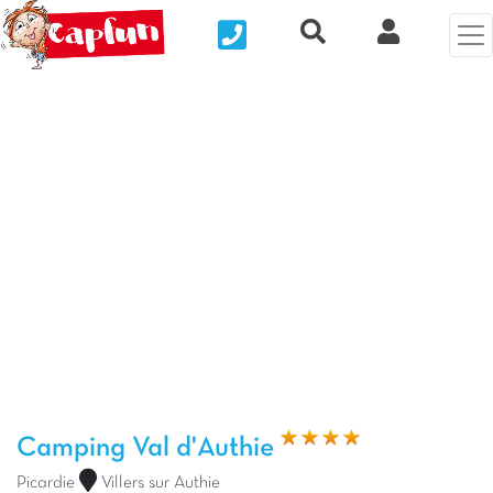
Nous contacter
Recherche rapide
Mi Cuenta
Foto anterior
Fot
Camping Val d'Authie
Picardie
Villers sur Authie