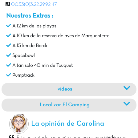
0033(0)3.22.29.92.47
Nuestros Extras :
A 12 km de las playas
A 10 km de la reserva de aves de Marquenterre
A 15 km de Berck
Spacebowl
A tan solo 40 min de Touquet
Pumptrack
vídeos
Localizar El Camping
La opinión de Carolina
¡Este encantador pequeño camping es muy
verde
y me