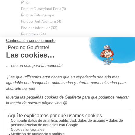
Milán
Parque Disneyland París (3)
Parque Futuroscope
Parque Port Aventura (4)
Piscinas infantiles (32)
Pumptrack (24)
Puy du Fou (2)
Roma
Semana Santa (17)
tripadvisor Traveler’s Choice 2026 (43)
Campings de 4 estrellas en Francia
campings niños Francia
Los camping con piscinas en Francia
Camping Barcelona
Camping Murcia
Camping Costa Brava
Camping Costa daurada
Pass camping
Preguntas más frecuentes
Aviso legal