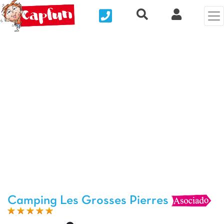
Nous contacter
Recherche rapide
Mi Cuenta
Foto anterior
Fot
Camping Les Grosses Pierres