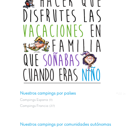
Nuestros campings por países
#All in
Campings Espana
(9)
Campings Francia
(217)
Nuestros campings por comunidades autónomas