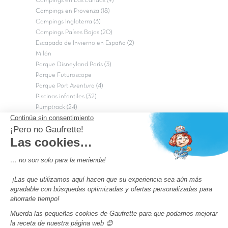
Campings en Las Landas (9)
Campings en Provenza (18)
Campings Inglaterra (3)
Campings Países Bajos (20)
Escapada de Invierno en España (2)
Milán
Parque Disneyland París (3)
Parque Futuroscope
Parque Port Aventura (4)
Piscinas infantiles (32)
Pumptrack (24)
Puy du Fou (2)
Roma
Semana Santa (17)
tripadvisor Traveler’s Choice 2026 (43)
Campings de 4 estrellas en Francia
campings niños Francia
Los camping con piscinas en Francia
Camping Barcelona
Camping Murcia
Camping Costa Brava
Camping Costa daurada