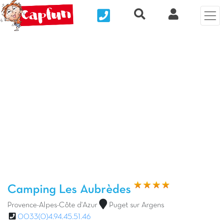
Nous contacter
Recherche rapide
Mi Cuenta
Foto anterior
Fot
Camping Les Aubrèdes
Provence-Alpes-Côte d'Azur
Puget sur Argens
0033(0)4.94.45.51.46