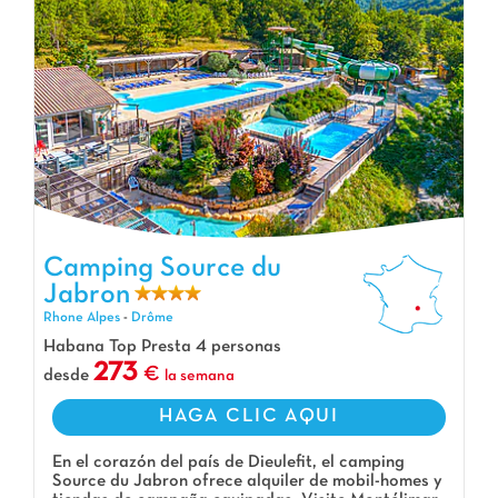
Camping Source du
Camping Source du Jabron, Camping Rhone Alpes
Jabron
Rhone Alpes
-
Drôme
Habana Top Presta 4 personas
273
desde
la semana
HAGA CLIC AQUI
En el corazón del país de Dieulefit, el camping
Source du Jabron ofrece alquiler de mobil-homes y