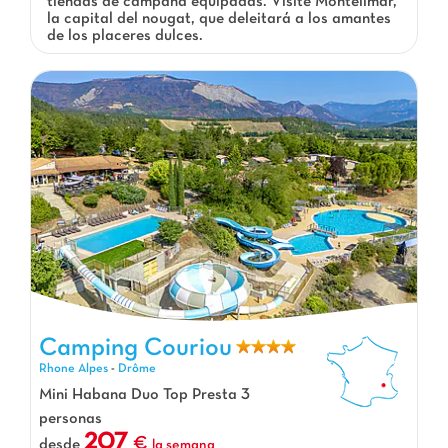
tiendas de campaña equipadas. Visite Montélimar,
la capital del nougat, que deleitará a los amantes
de los placeres dulces.
Camping Couriou, Camping Rhone Alpes
Camping Couriou
Rhone Alpes
-
Drôme
Mini Habana Duo Top Presta 3
personas
207
desde
la semana