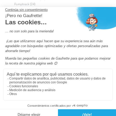
Pumptrack (24)
Puy du Fou (2)
Roma
Semana Santa (17)
tripadvisor Traveler’s Choice 2026 (43)
Campings de 4 estrellas en Francia
campings niños Francia
Los camping con piscinas en Francia
Camping Barcelona
Camping Murcia
Camping Costa Brava
Camping Costa daurada
Pass camping
Preguntas más frecuentes
Aviso legal
Notas legales
Condiciones generales de venta
Modificar tus Preferencias de Cookies