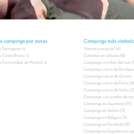
s campings por zonas
Campings más visitad
 Tarragona
¡Vamos a esquiar! (6)
(5)
 Costa Brava
Cabañas en árboles (8)
(2)
 Comunidad de Madrid
Campings a orillas del mar (
(2)
Campings cerca de Burdeos 
Campings cerca de Girona
Campings cerca de París (4)
Campings cerca de Salou (2
Campings con puntos de rec
Campings en Aquitania (19)
Campings en Aviñón (3)
Campings en Bélgica (3)
Campings en Dordoña (8)
Campings en España con an