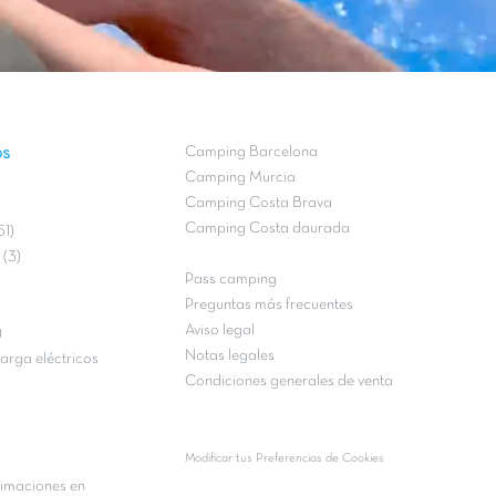
os
Camping Barcelona
Camping Murcia
Camping Costa Brava
Camping Costa daurada
51)
(3)
Pass camping
Preguntas más frecuentes
Aviso legal
)
Notas legales
arga eléctricos
Condiciones generales de venta
Modificar tus Preferencias de Cookies
imaciones en