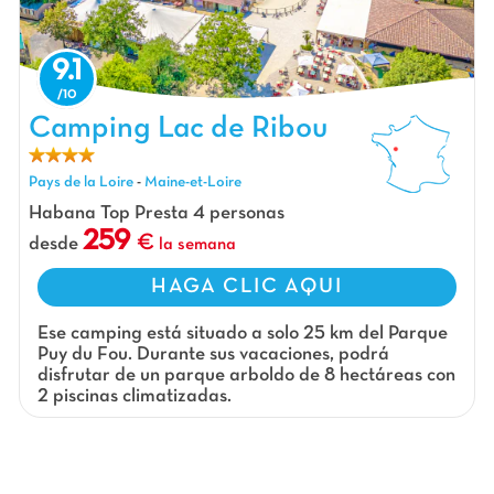
9.1
Camping Lac de Ribou, Camping Pays de la Loire
Camping Lac de Ribou
Pays de la Loire
-
Maine-et-Loire
Habana Top Presta 4 personas
259
desde
la semana
HAGA CLIC AQUI
Ese camping está situado a solo 25 km del Parque
Puy du Fou. Durante sus vacaciones, podr
disfrutar de un parque arboldo de 8 hectáreas con
2 piscinas climatizadas.