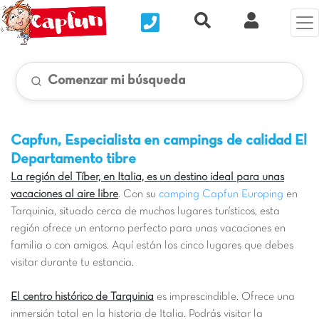
Nous contacter
Recherche rapide
Mi Cuenta
Comenzar mi búsqueda
Capfun, Especialista en campings de calidad
El
Departamento tibre
La región del Tíber, en Italia, es un destino ideal para unas
vacaciones al aire libre
. Con su
camping Capfun Europing
en
Tarquinia, situado cerca de muchos lugares turísticos, esta
región ofrece un entorno perfecto para unas vacaciones en
familia o con amigos. Aquí están los cinco lugares que debes
visitar durante tu estancia.
El centro histórico de Tarquinia
es imprescindible. Ofrece una
inmersión total en la historia de Italia. Podrás visitar la