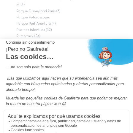
Milán
Parque Disneyland París (3)
Parque Futuroscope
Parque Port Aventura (4)
Piscinas infantiles (32)
Pumptrack (24)
Puy du Fou (2)
Roma
Semana Santa (17)
tripadvisor Traveler’s Choice 2026 (43)
Campings de 4 estrellas en Francia
campings niños Francia
Los camping con piscinas en Francia
Camping Barcelona
Camping Murcia
Camping Costa Brava
Camping Costa daurada
Pass camping
Preguntas más frecuentes
Aviso legal