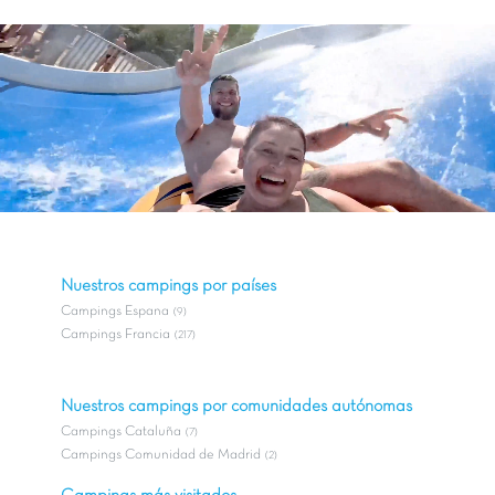
Nuestros campings por países
Campings Espana
(9)
Campings Francia
(217)
Nuestros campings por comunidades autónomas
Campings Cataluña
(7)
Campings Comunidad de Madrid
(2)