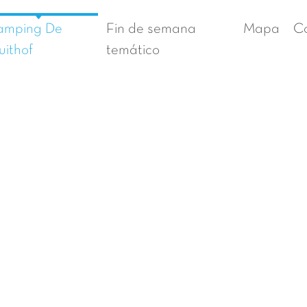
amping De
Fin de semana
Mapa
C
uithof
temático