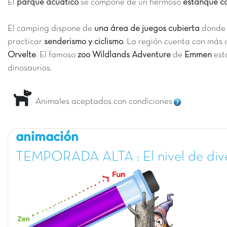
El
parque acuático
se compone de un hermoso
estanque c
El camping dispone de
una área de juegos cubierta
donde l
practicar
senderismo y ciclismo
. La región cuenta con más 
Orvelte
. El famoso
zoo Wildlands Adventure
de
Emmen
est
dinosaurios.
Animales aceptados con condiciones
animación
TEMPORADA ALTA : El nivel de div