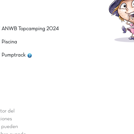
ANWB Topcamping 2024
Piscina
Pumptrack
tor del
ciones
il pueden