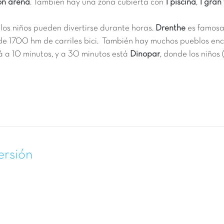
on arena
. También hay una zona cubierta con
1 piscina
,
1 gran
os niños pueden divertirse durante horas.
Drenthe
es famosa
de 1700 hm de carriles bici. También hay muchos pueblos enc
á a 10 minutos, y a 30 minutos est
Dinopar
, donde los niños
ersión