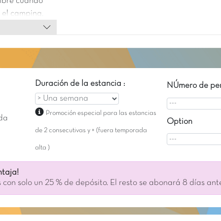
libre cuando
n el camping,
laya de arena
Duración de la estancia :
NÚmero de per
Promoción especial para las estancias
da
Option
de 2 consecutivas y + (fuera temporada
alta )
taja!
 con solo un 25 % de depósito. El resto se abonará 8 días ant