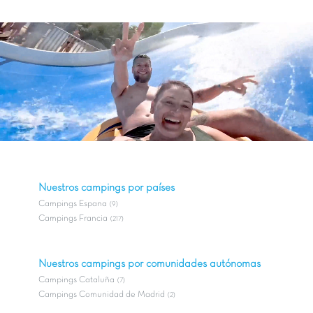
Nuestros campings por países
Campings Espana
(9)
Campings Francia
(217)
Nuestros campings por comunidades autónomas
Campings Cataluña
(7)
Campings Comunidad de Madrid
(2)