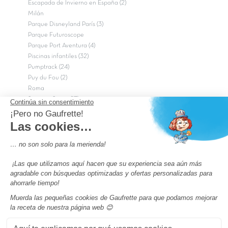
Escapada de Invierno en España (2)
Milán
Parque Disneyland París (3)
Parque Futuroscope
Parque Port Aventura (4)
Piscinas infantiles (32)
Pumptrack (24)
Puy du Fou (2)
Roma
Semana Santa (17)
tripadvisor Traveler’s Choice 2026 (43)
Campings de 4 estrellas en Francia
campings niños Francia
Los camping con piscinas en Francia
Camping Barcelona
Camping Murcia
Camping Costa Brava
Camping Costa daurada
Pass camping
Preguntas más frecuentes
Aviso legal