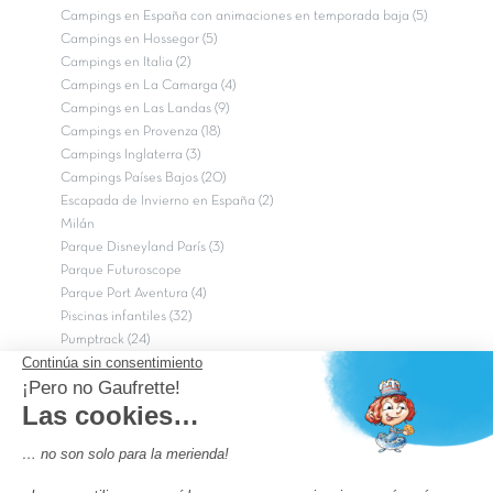
Campings en España con animaciones en temporada baja (5)
Campings en Hossegor (5)
Campings en Italia (2)
Campings en La Camarga (4)
Campings en Las Landas (9)
Campings en Provenza (18)
Campings Inglaterra (3)
Campings Países Bajos (20)
Escapada de Invierno en España (2)
Milán
Parque Disneyland París (3)
Parque Futuroscope
Parque Port Aventura (4)
Piscinas infantiles (32)
Pumptrack (24)
Puy du Fou (2)
Roma
Semana Santa (17)
tripadvisor Traveler’s Choice 2026 (43)
Campings de 4 estrellas en Francia
campings niños Francia