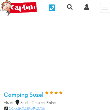
Nous contacter
Recherche rapide
Mi Cuenta
Foto anterior
Fot
Camping Suzel
Alsace
Sainte-Croix-en-Plaine
0033(0)3.89.49.27.28