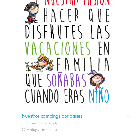
Nuestros campings por países
#All in
Campings Espana
(9)
Campings Francia
(217)