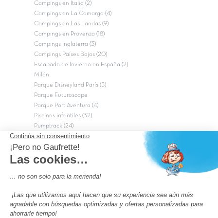
Campings en Italia (2)
Campings en La Camarga (4)
Campings en Las Landas (9)
Campings en Provenza (18)
Campings Inglaterra (3)
Campings Países Bajos (20)
Escapada de Invierno en España (2)
Milán
Parque Disneyland París (3)
Parque Futuroscope
Parque Port Aventura (4)
Piscinas infantiles (32)
Pumptrack (24)
Puy du Fou (2)
Roma
Semana Santa (17)
tripadvisor Traveler’s Choice 2026 (43)
Campings de 4 estrellas en Francia
campings niños Francia
Los camping con piscinas en Francia
Camping Barcelona
Camping Murcia