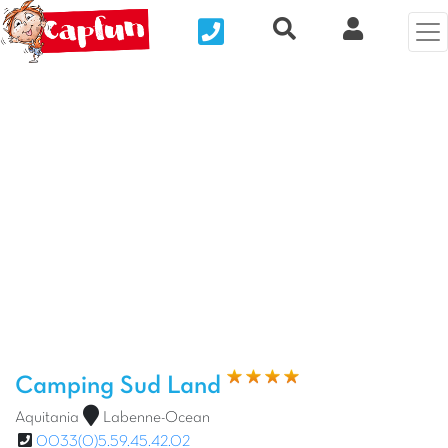
Nous contacter
Recherche rapide
Mi Cuenta
Foto anterior
Fot
Camping Sud Land
Aquitania
Labenne-Ocean
0033(0)5.59.45.42.02