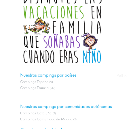
Nuestros campings por países
#All in
Campings Espana
(9)
Campings Francia
(217)
Nuestros campings por comunidades autónomas
Campings Cataluña
(7)
Campings Comunidad de Madrid
(2)