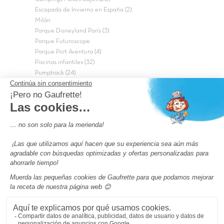
Escapada de Invierno en España (2)
Milán
Parque Disneyland París (3)
Parque Futuroscope
Parque Port Aventura (4)
Piscinas infantiles (32)
Pumptrack (24)
Puy du Fou (2)
Roma
Semana Santa (17)
tripadvisor Traveler’s Choice 2026 (43)
Campings de 4 estrellas en Francia
campings niños Francia
Los camping con piscinas en Francia
Camping Barcelona
Camping Murcia
Camping Costa Brava
Camping Costa daurada
Pass camping
Preguntas más frecuentes