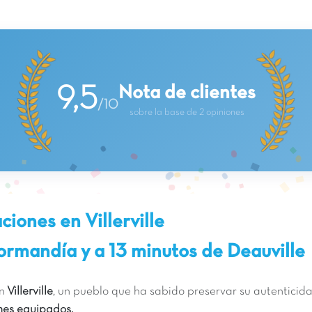
Nota de clientes
9,5
/10
sobre la base de 2 opiniones
iones en Villerville
Normandía y a 13 minutos de Deauville
en
Villerville
, un pueblo que ha sabido preservar su autenticida
mes equipados.