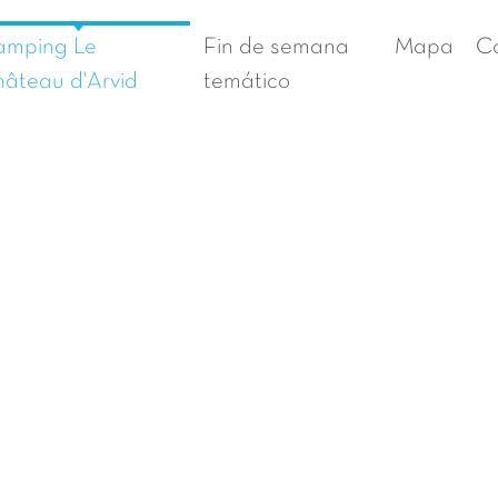
amping Le
Fin de semana
Mapa
C
âteau d'Arvid
temático