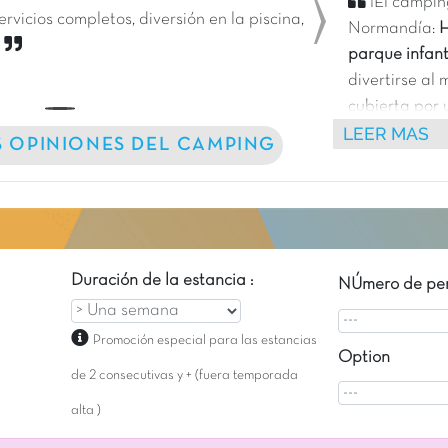
¡El campin
icios completos, diversión en la piscina,
Normandía:
H
Next
d
parque infant
divertirse al
cubierta por
LEER MAS
y hermoso
Pa
S OPINIONES DEL CAMPING
Duración de la estancia :
NÚmero de per
Promoción especial para las estancias
Option
de 2 consecutivas y + (fuera temporada
alta )