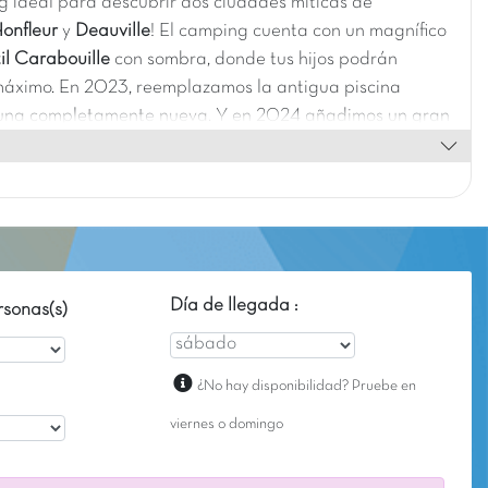
g ideal para descubrir dos ciudades míticas de
onfleur
y
Deauville
! El camping cuenta con un magnífico
il Carabouille
con sombra, donde tus hijos podrán
 máximo. En 2023, reemplazamos la antigua piscina
 una completamente nueva. Y en 2024 añadimos un gran
tau-Splatch
:)
Día de llegada :
sonas(s)
¿No hay disponibilidad? Pruebe en
viernes o domingo