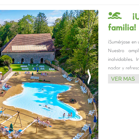
¡
familia!
¡Sumérjase en 
Nuestro ampl
inolvidables. 
nadar y refres
Foto siguiente
variados tobog
VER MAS
emocionantes!
infantil exteri
tranquilidad.
Y para prolon
piscina interio
relajarse o si