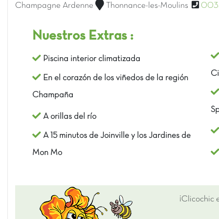
Champagne Ardenne
Thonnance-les-Moulins
0033
Nuestros Extras :
Piscina interior climatizada
Ci
En el corazón de los viñedos de la región
Champaña
Sp
A orillas del río
A 15 minutos de Joinville y los Jardines de
Mon Mo
¡Clicochic