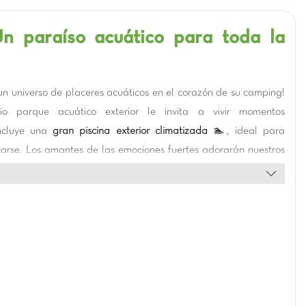
Un paraíso acuático para toda la
un universo de placeres acuáticos en el corazón de su camping!
io parque acuático exterior le invita a vivir momentos
Incluye una
gran piscina exterior climatizada
🏊, ideal para
carse. Los amantes de las emociones fuertes adorarán nuestros
anes acuáticos
, ¡incluido el famoso Spacebowl, para descensos
 Los más pequeños también tienen su espacio con una
piscina
or climatizada
y segura, perfecta para chapotear con total
gar la diversión, sea cual sea el tiempo, descubra nuestra
r climatizada
. Esta espaciosa piscina es perfecta para nadar,
mplemente disfrutar de un momento de calma en familia. En un