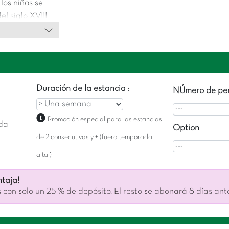
los niños se
l siglo XVIII,
 y familiar.
Duración de la estancia :
NÚmero de per
Promoción especial para las estancias
da
Option
de 2 consecutivas y + (fuera temporada
alta )
taja!
 con solo un 25 % de depósito. El resto se abonará 8 días ant