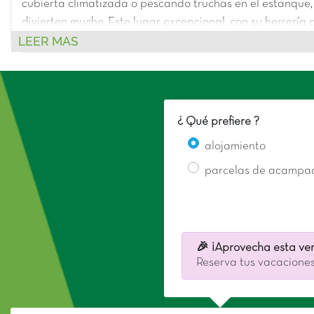
cubierta climatizada o pescando truchas en el estanque, 
divierten mucho. Este lugar excepcional, con su herrería de
LEER MAS
proporciona un ambiente tranquilo y una atmósfera cálida
¿ Qué prefiere ?
alojamiento
parcelas de acampa
🎉 ¡Aprovecha esta ven
Reserva tus vacaciones