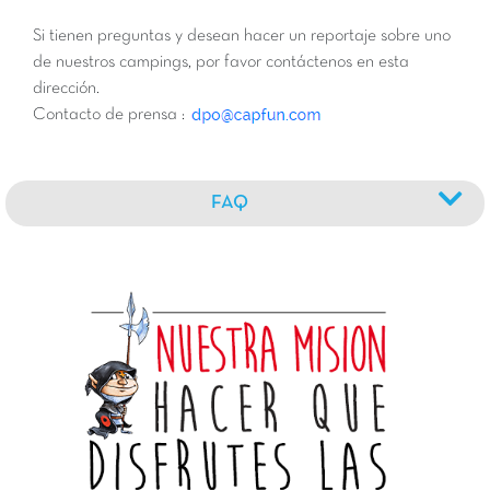
Si tienen preguntas y desean hacer un reportaje sobre uno
de nuestros campings, por favor contáctenos en esta
dirección.
Contacto de prensa :
FAQ