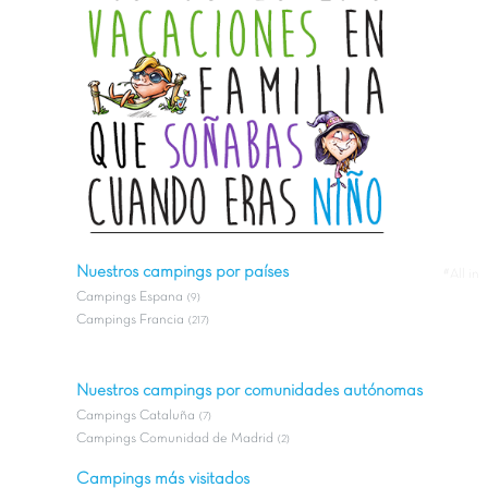
Nuestros campings por países
#All in
Campings Espana
(9)
Campings Francia
(217)
Nuestros campings por comunidades autónomas
Campings Cataluña
(7)
Campings Comunidad de Madrid
(2)
Campings más visitados