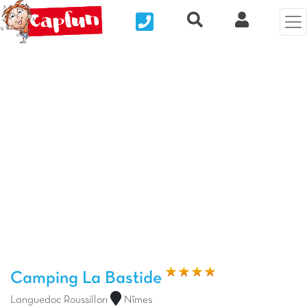
Nous contacter
Recherche rapide
Mi Cuenta
Foto anterior
Fot
Camping La Bastide
Languedoc Roussillon
Nîmes