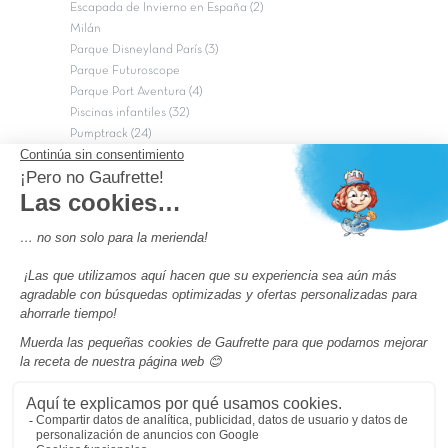
Escapada de Invierno en España (2)
Milán
Parque Disneyland París (3)
Parque Futuroscope
Parque Port Aventura (4)
Piscinas infantiles (32)
Pumptrack (24)
Puy du Fou (2)
Roma
Semana Santa (17)
tripadvisor Traveler’s Choice 2026 (43)
Campings de 4 estrellas en Francia
campings niños Francia
Los camping con piscinas en Francia
Camping Barcelona
Camping Murcia
Camping Costa Brava
Camping Costa daurada
Pass camping
Preguntas más frecuentes