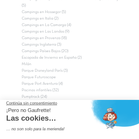
(5)
Campings en Hossegor (5)
Campings en Italia (2)
Campings en La Camarga (4)
Campings en Las Landas (9)
Campings en Provenza (18)
Campings Inglaterra (3)
Campings Países Bajos (20)
Escapada de Invierno en España (2)
Milán
Parque Disneyland París (3)
Parque Futuroscope
Parque Port Aventura (4)
Piscinas infantiles (32)
Pumptrack (24)
Puy du Fou (2)
Roma
Semana Santa (17)
tripadvisor Traveler’s Choice 2026 (43)
Campings de 4 estrellas en Francia
campings niños Francia