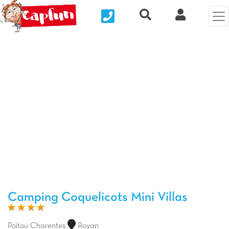
Nous contacter
Recherche rapide
Mi Cuenta
Foto anterior
Fot
Camping Coquelicots Mini Villas
Poitou Charentes
Royan