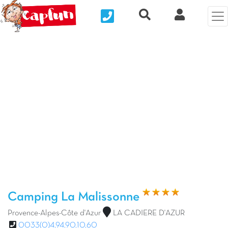
Nous contacter
Recherche rapide
Mi Cuenta
Foto anterior
Fot
Camping La Malissonne
Provence-Alpes-Côte d'Azur
LA CADIERE D'AZUR
0033(0)4.94.90.10.60