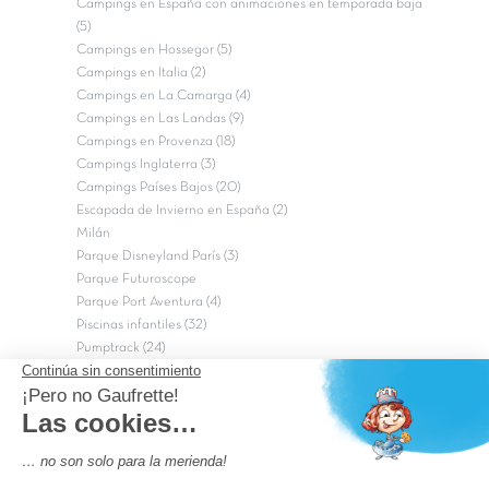
Campings en España con animaciones en temporada baja
(5)
Campings en Hossegor (5)
Campings en Italia (2)
Campings en La Camarga (4)
Campings en Las Landas (9)
Campings en Provenza (18)
Campings Inglaterra (3)
Campings Países Bajos (20)
Escapada de Invierno en España (2)
Milán
Parque Disneyland París (3)
Parque Futuroscope
Parque Port Aventura (4)
Piscinas infantiles (32)
Pumptrack (24)
Puy du Fou (2)
Roma
Semana Santa (17)
tripadvisor Traveler’s Choice 2026 (43)
Campings de 4 estrellas en Francia
campings niños Francia